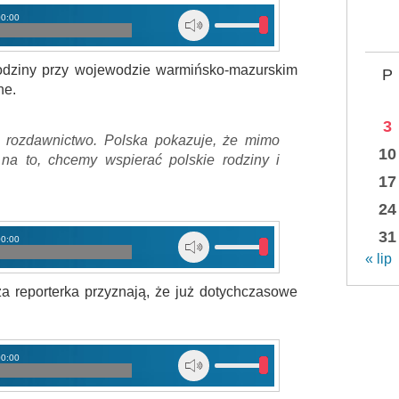
00:00
dziny przy wojewodzie warmińsko-mazurskim
P
ne.
3
to rozdawnictwo. Polska pokazuje, że mimo
10
a to, chcemy wspierać polskie rodziny i
17
24
31
00:00
« lip
a reporterka przyznają, że już dotychczasowe
00:00