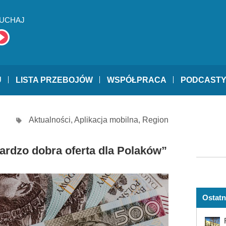
UCHAJ
U
LISTA PRZEBOJÓW
WSPÓŁPRACA
PODCAST
Aktualności
,
Aplikacja mobilna
,
Region
bardzo dobra oferta dla Polaków”
Ostatn