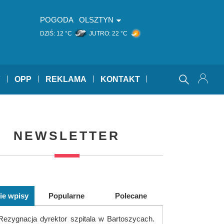
POGODA
OLSZTYN
DZIŚ:
12 °C
JUTRO:
22 °C
Y
OPP
REKLAMA
KONTAKT
NEWSLETTER
ie wpisy
Popularne
Polecane
Rezygnacja dyrektor szpitala w Bartoszycach.