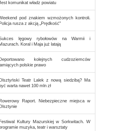
Jest komunikat władz powiatu
Weekend pod znakiem wzmożonych kontroli.
Policja rusza z akcją „Prędkość”
Sukces lęgowy rybołowów na Warmii i
Mazurach. Koral i Maja już latają
Deportowano kolejnych cudzoziemców
łamiących polskie prawo
Olsztyński Teatr Lalek z nową siedzibą? Ma
być warta nawet 100 mln zł
Rowerowy Raport. Niebezpieczne miejsca w
Olsztynie
Festiwal Kultury Mazurskiej w Sorkwitach. W
programie muzyka, teatr i warsztaty