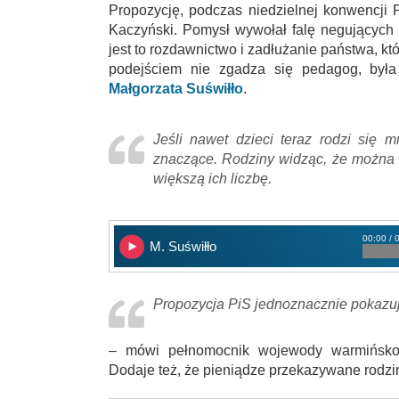
Propozycję, podczas niedzielnej konwencji 
Kaczyński. Pomysł wywołał falę negujących 
jest to rozdawnictwo i zadłużanie państwa, kt
podejściem nie zgadza się pedagog, była
Małgorzata Suświłło
.
Jeśli nawet dzieci teraz rodzi się m
znaczące. Rodziny widząc, że można t
większą ich liczbę.
00:00 / 
M. Suświłło
Propozycja PiS jednoznacznie pokazuj
– mówi pełnomocnik wojewody warmińsko
Dodaje też, że pieniądze przekazywane rodzi