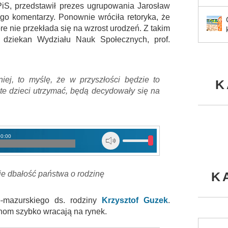
PiS, przedstawił prezes ugrupowania Jarosław
go komentarzy. Ponownie wróciła retoryka, że
óre nie przekłada się na wzrost urodzeń. Z takim
 dziekan Wydziału Nauk Społecznych, prof.
niej, to myślę, że w przyszłości będzie to
K
e dzieci utrzymać, będą decydowały się na
00:00
e dbałość państwa o rodzinę
K
-mazurskiego ds. rodziny
Krzysztof Guzek
.
nom szybko wracają na rynek.