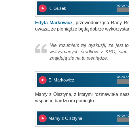
00:00 / 
K. Guzek
Edyta Markowicz
, przewodnicząca Rady Ro
uważa, że pieniądze będą dobrze wykorzysta
Nie rozumiem tej dyskusji, że jest 
wstrzymanych środków z KPO, stać n
znajdują się na to pieniądze.
00:00 / 
E. Markowicz
Mamy z Olsztyna, z którymi rozmawiała nasz
wsparcie bardzo im pomogło.
00:00 / 
Mamy z Olsztyna