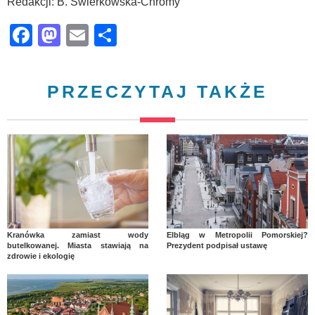
Redakcji: B. Świerkowska-Chromy
Facebook
Mastodon
Email
Share
PRZECZYTAJ TAKŻE
Kranówka zamiast wody
Elbląg w Metropolii Pomorskiej?
butelkowanej. Miasta stawiają na
Prezydent podpisał ustawę
zdrowie i ekologię