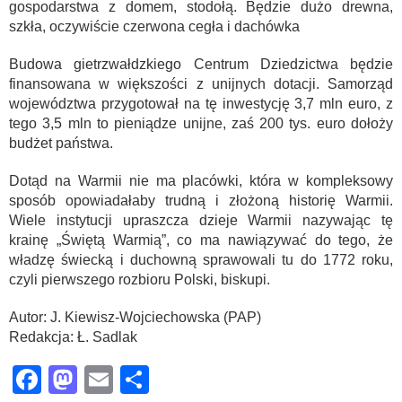
gospodarstwa z domem, stodołą. Będzie dużo drewna,
szkła, oczywiście czerwona cegła i dachówka
Budowa gietrzwałdzkiego Centrum Dziedzictwa będzie
finansowana w większości z unijnych dotacji. Samorząd
województwa przygotował na tę inwestycję 3,7 mln euro, z
tego 3,5 mln to pieniądze unijne, zaś 200 tys. euro dołoży
budżet państwa.
Dotąd na Warmii nie ma placówki, która w kompleksowy
sposób opowiadałaby trudną i złożoną historię Warmii.
Wiele instytucji upraszcza dzieje Warmii nazywając tę
krainę „Świętą Warmią”, co ma nawiązywać do tego, że
władzę świecką i duchowną sprawowali tu do 1772 roku,
czyli pierwszego rozbioru Polski, biskupi.
Autor: J. Kiewisz-Wojciechowska (PAP)
Redakcja: Ł. Sadlak
Facebook
Mastodon
Email
Share