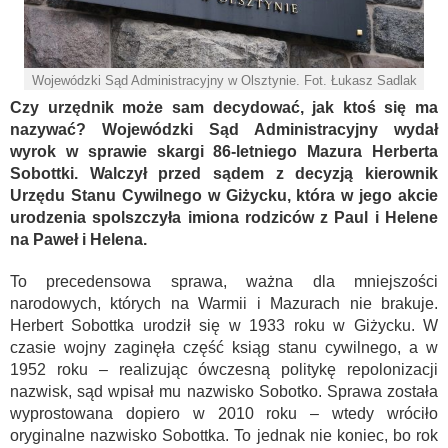
Wojewódzki Sąd Administracyjny w Olsztynie. Fot. Łukasz Sadlak
Czy urzędnik może sam decydować, jak ktoś się ma
nazywać? Wojewódzki Sąd Administracyjny wydał
wyrok w sprawie skargi 86-letniego Mazura Herberta
Sobottki. Walczył przed sądem z decyzją kierownik
Urzędu Stanu Cywilnego w Giżycku, która w jego akcie
urodzenia spolszczyła imiona rodziców z Paul i Helene
na Paweł i Helena.
To precedensowa sprawa, ważna dla mniejszości
narodowych, których na Warmii i Mazurach nie brakuje.
Herbert Sobottka urodził się w 1933 roku w Giżycku. W
czasie wojny zaginęła część ksiąg stanu cywilnego, a w
1952 roku – realizując ówczesną politykę repolonizacji
nazwisk, sąd wpisał mu nazwisko Sobotko. Sprawa została
wyprostowana dopiero w 2010 roku – wtedy wróciło
oryginalne nazwisko Sobottka. To jednak nie koniec, bo rok