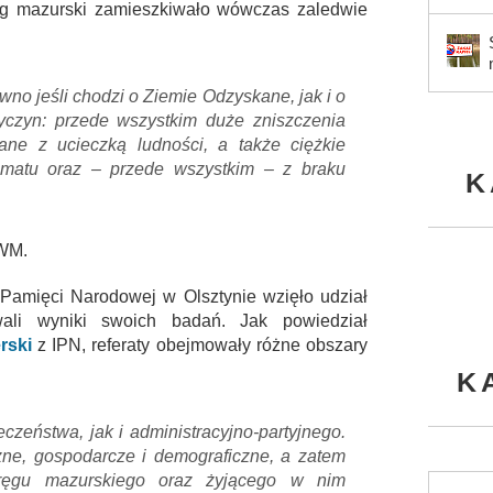
g mazurski zamieszkiwało wówczas zaledwie
ówno jeśli chodzi o Ziemie Odzyskane, jak i o
rzyczyn: przede wszystkim duże zniszczenia
ane z ucieczką ludności, a także ciężkie
imatu oraz – przede wszystkim – z braku
K
UWM.
t Pamięci Narodowej w Olsztynie wzięło udział
wali wyniki swoich badań. Jak powiedział
rski
z IPN, referaty obejmowały różne obszary
K
czeństwa, jak i administracyjno-partyjnego.
zne, gospodarcze i demograficzne, a zatem
kręgu mazurskiego oraz żyjącego w nim