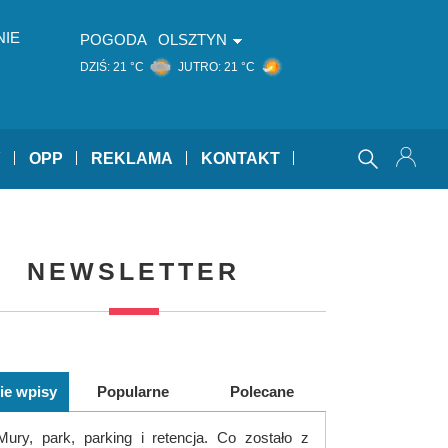
NIE
POGODA
OLSZTYN
DZIŚ:
21 °C
JUTRO:
21 °C
Y
OPP
REKLAMA
KONTAKT
NEWSLETTER
ie wpisy
Popularne
Polecane
Mury, park, parking i retencja. Co zostało z