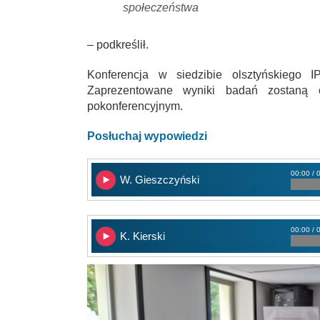
społeczeństwa
– podkreślił.
Konferencja w siedzibie olsztyńskiego 
Zaprezentowane wyniki badań zostaną 
pokonferencyjnym.
Posłuchaj wypowiedzi
00:00 / 
W. Gieszczyński
00:00 / 
K. Kierski