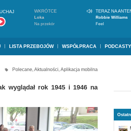
WKRÓTCE
TERAZ NA ANTE
UCHAJ
Loka
Robbie Williams
Na przekór
Feel
U
LISTA PRZEBOJÓW
WSPÓŁPRACA
PODCAST
Polecane
,
Aktualności
,
Aplikacja mobilna
ak wyglądał rok 1945 i 1946 na
Ostatn