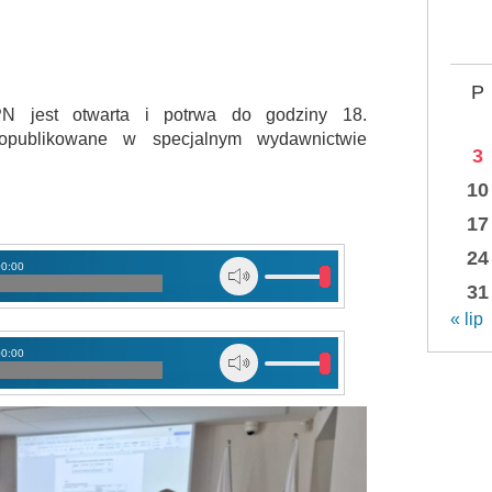
P
IPN jest otwarta i potrwa do godziny 18.
opublikowane w specjalnym wydawnictwie
3
10
17
24
00:00
31
« lip
00:00