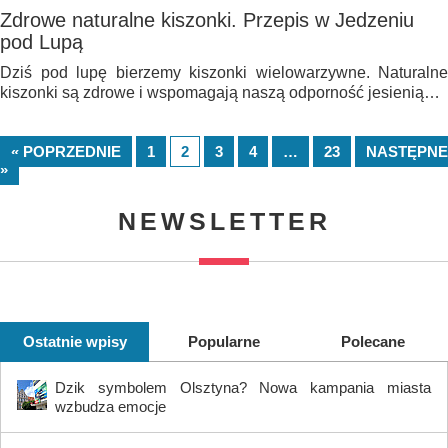
Zdrowe naturalne kiszonki. Przepis w Jedzeniu
pod Lupą
Dziś pod lupę bierzemy kiszonki wielowarzywne. Naturalne
kiszonki są zdrowe i wspomagają naszą odporność jesienią…
« POPRZEDNIE
1
2
3
4
…
23
NASTĘPNE
»
NEWSLETTER
Ostatnie wpisy
Popularne
Polecane
Dzik symbolem Olsztyna? Nowa kampania miasta
wzbudza emocje