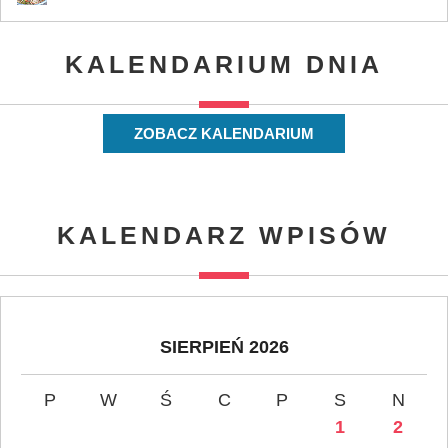
KALENDARIUM DNIA
ZOBACZ KALENDARIUM
KALENDARZ WPISÓW
SIERPIEŃ 2026
P
W
Ś
C
P
S
N
1
2