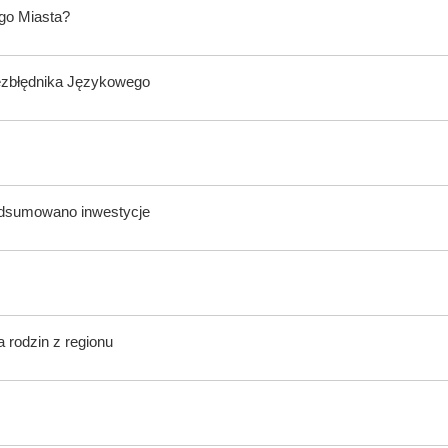
ego Miasta?
ezbłędnika Językowego
odsumowano inwestycje
 rodzin z regionu