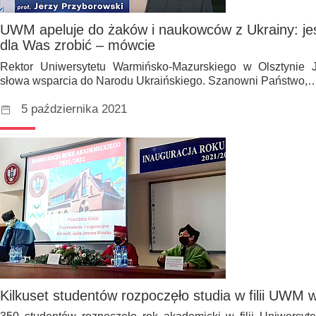
UWM apeluje do żaków i naukowców z Ukrainy: jeś
dla Was zrobić – mówcie
Rektor Uniwersytetu Warmińsko-Mazurskiego w Olsztynie J
słowa wsparcia do Narodu Ukraińskiego. Szanowni Państwo,
5 października 2021
Kilkuset studentów rozpoczęło studia w filii UWM 