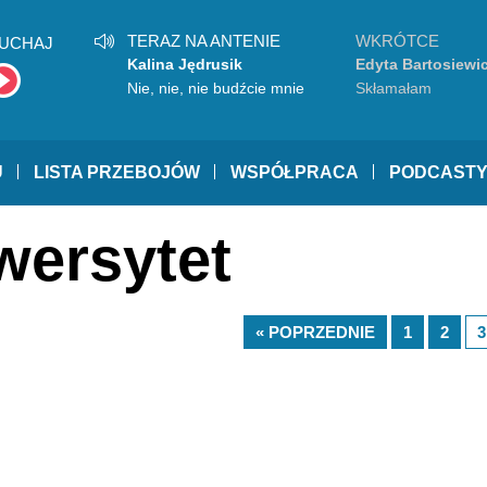
TERAZ NA ANTENIE
WKRÓTCE
UCHAJ
Kalina Jędrusik
Edyta Bartosiewi
Nie, nie, nie budźcie mnie
Skłamałam
U
LISTA PRZEBOJÓW
WSPÓŁPRACA
PODCAST
wersytet
« POPRZEDNIE
1
2
3