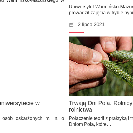
tetu Warmińsko-Mazurskiego w
Uniwersytet Warmińsko-Mazur
prowadził zajęcia w trybie h
2 lipca 2021
uniwersytecie w
Trwają Dni Pola. Rolnicy
rolnictwa
 osób oskarżonych m. in. o
Połączenie teorii z praktyką 
Dniom Pola, które…