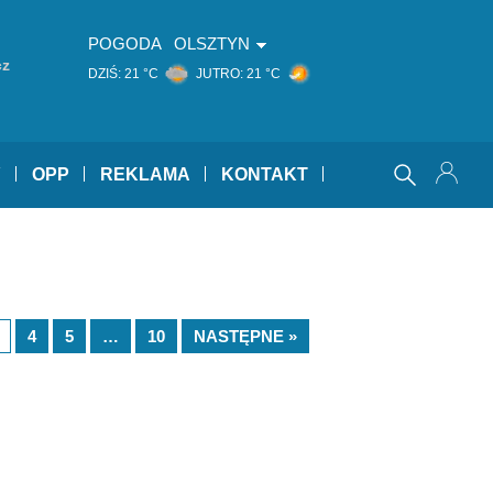
POGODA
OLSZTYN
cz
DZIŚ:
21 °C
JUTRO:
21 °C
Y
OPP
REKLAMA
KONTAKT
4
5
…
10
NASTĘPNE »