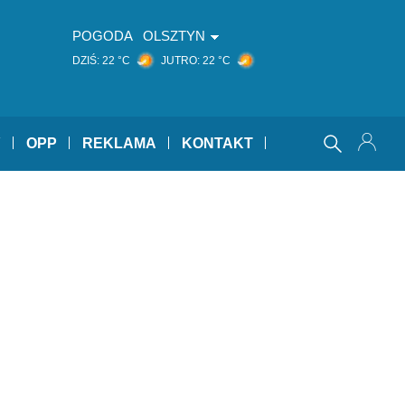
POGODA
OLSZTYN
DZIŚ:
22 °C
JUTRO:
22 °C
Y
OPP
REKLAMA
KONTAKT