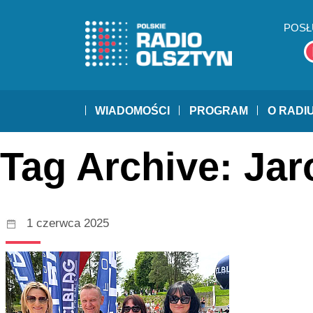
POSŁ
WIADOMOŚCI
PROGRAM
O RADI
Tag Archive: Ja
1 czerwca 2025