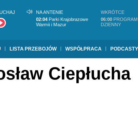
UCHAJ
NA ANTENIE
WKRÓTCE
02:04
Parki Krajobrazowe
06:00
PROGRAM
Warmii i Mazur
DZIENNY
U
LISTA PRZEBOJÓW
WSPÓŁPRACA
PODCAST
rosław Ciepłucha