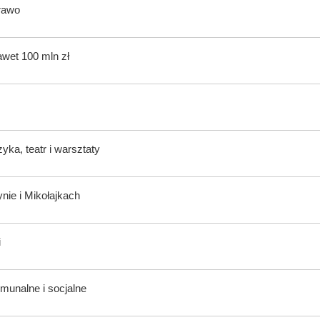
rawo
awet 100 mln zł
ka, teatr i warsztaty
nie i Mikołajkach
i
munalne i socjalne