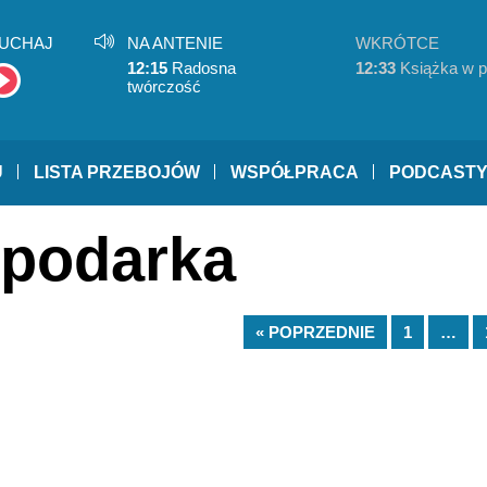
UCHAJ
NA ANTENIE
WKRÓTCE
12:15
Radosna
12:33
Książka w p
twórczość
U
LISTA PRZEBOJÓW
WSPÓŁPRACA
PODCAST
spodarka
« POPRZEDNIE
1
…