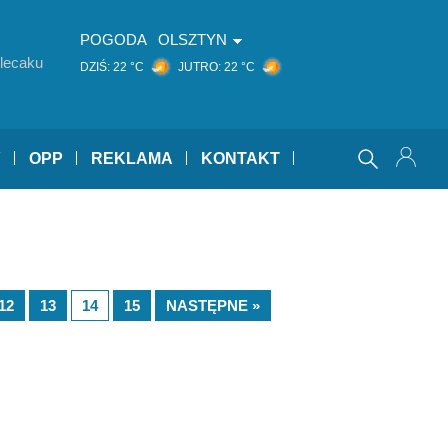
POGODA
OLSZTYN
lecaku
DZIŚ:
22 °C
JUTRO:
22 °C
Y
OPP
REKLAMA
KONTAKT
12
13
14
15
NASTĘPNE »