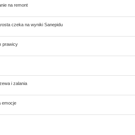
anie na remont
rosta czeka na wyniki Sanepidu
m prawicy
zewa i zalania
a emocje