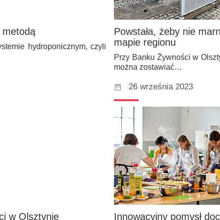
ą metodą
Powstała, żeby nie mar
mapie regionu
ystemie hydroponicznym, czyli
Przy Banku Żywności w Olszt
można zostawiać…
26 września 2023
i w Olsztynie
Innowacyjny pomysł doc