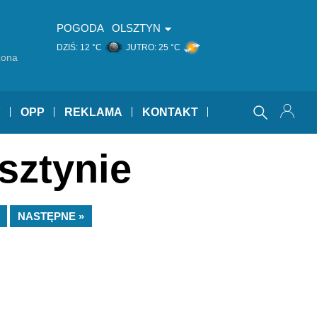
POGODA
OLSZTYN
DZIŚ:
12 °C
JUTRO:
25 °C
zona
Y
OPP
REKLAMA
KONTAKT
sztynie
NASTĘPNE »