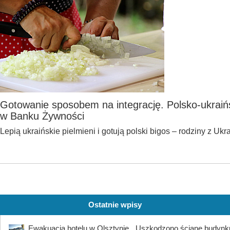
Gotowanie sposobem na integrację. Polsko-ukraińs
w Banku Żywności
Lepią ukraińskie pielmieni i gotują polski bigos – rodziny z Uk
Ostatnie wpisy
Ewakuacja hotelu w Olsztynie. „Uszkodzono ścianę budynk