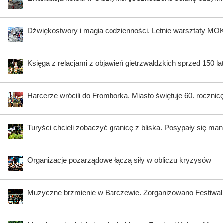
Dźwiękostwory i magia codzienności. Letnie warsztaty MO
Księga z relacjami z objawień gietrzwałdzkich sprzed 150 
Harcerze wrócili do Fromborka. Miasto świętuje 60. rocznicę 
Turyści chcieli zobaczyć granicę z bliska. Posypały się ma
Organizacje pozarządowe łączą siły w obliczu kryzysów
Muzyczne brzmienie w Barczewie. Zorganizowano Festi