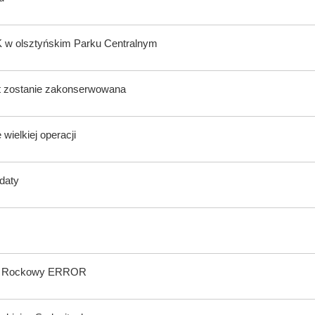
K w olsztyńskim Parku Centralnym
lat zostanie zakonserwowana
wielkiej operacji
ndaty
wal Rockowy ERROR