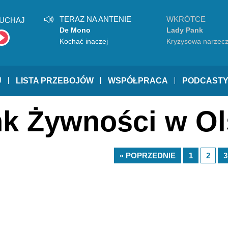
TERAZ NA ANTENIE
WKRÓTCE
UCHAJ
De Mono
Lady Pank
Kochać inaczej
Kryzysowa narzec
U
LISTA PRZEBOJÓW
WSPÓŁPRACA
PODCAST
nk Żywności w Ol
« POPRZEDNIE
1
2
3