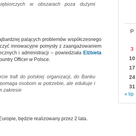
siębiorczych w obszarach poza dużymi
P
ajbardziej palących problemów współczesnego
łączyć innowacyjne pomysły z zaangażowaniem
3
ecznych i administracji – powiedziała
Elżbieta
10
ountry Officer w Polsce.
17
ie trafi do polskiej organizacji, do Banku
24
o pomaga osobom w potrzebie, ale edukuje i
31
m zakresie
« lip
Europie, będzie realizowany przez 2 lata.