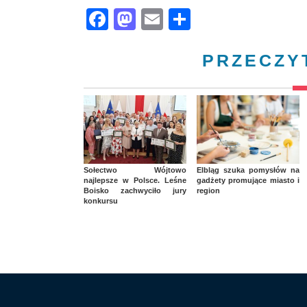
Facebook
Mastodon
Email
Share
PRZECZY
Sołectwo Wójtowo
Elbląg szuka pomysłów na
najlepsze w Polsce. Leśne
gadżety promujące miasto i
Boisko zachwyciło jury
region
konkursu