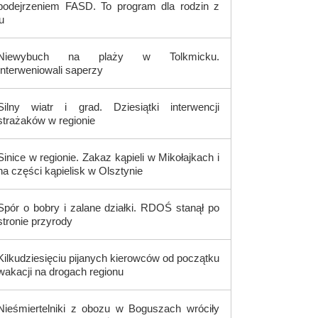
podejrzeniem FASD. To program dla rodzin z
u
Niewybuch na plaży w Tolkmicku.
Interweniowali saperzy
Silny wiatr i grad. Dziesiątki interwencji
strażaków w regionie
Sinice w regionie. Zakaz kąpieli w Mikołajkach i
na części kąpielisk w Olsztynie
Spór o bobry i zalane działki. RDOŚ stanął po
stronie przyrody
Kilkudziesięciu pijanych kierowców od początku
wakacji na drogach regionu
Nieśmiertelniki z obozu w Boguszach wróciły