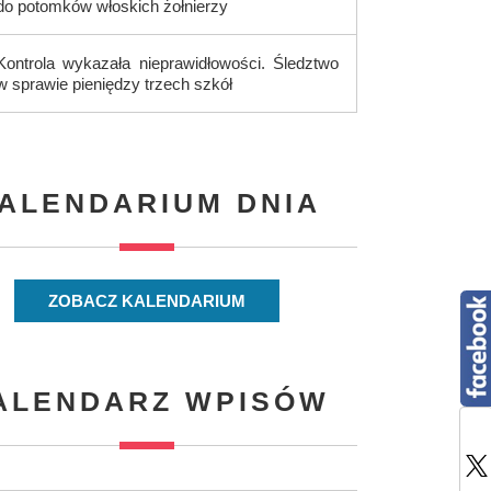
do potomków włoskich żołnierzy
Kontrola wykazała nieprawidłowości. Śledztwo
w sprawie pieniędzy trzech szkół
ALENDARIUM DNIA
ZOBACZ KALENDARIUM
ALENDARZ WPISÓW