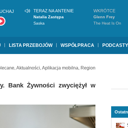
TERAZ NA ANTENIE
WKRÓTCE
UCHAJ
Natalia Zastępa
Glenn Frey
Saska
The Heat Is On
U
LISTA PRZEBOJÓW
WSPÓŁPRACA
PODCAST
lecane
,
Aktualności
,
Aplikacja mobilna
,
Region
y. Bank Żywności zwyciężył w
Ostatn