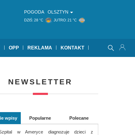
POGODA
OLSZTYN
DZIŚ:
28 °C
JUTRO:
21 °C
Y
OPP
REKLAMA
KONTAKT
NEWSLETTER
ie wpisy
Popularne
Polecane
Szpital w Ameryce diagnozuje dzieci z