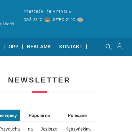
POGODA
OLSZTYN
DZIŚ:
28 °C
JUTRO:
21 °C
he World
Y
OPP
REKLAMA
KONTAKT
NEWSLETTER
ie wpisy
Popularne
Polecane
Przyducha na Jeziorze Kętrzyńskim.