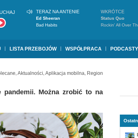
TERAZ NA ANTENIE
WKRÓTCE
UCHAJ
Ed Sheeran
Status Quo
Bad Habits
Rockin' All Over T
U
LISTA PRZEBOJÓW
WSPÓŁPRACA
PODCAST
lecane
,
Aktualności
,
Aplikacja mobilna
,
Region
 pandemii. Można zrobić to na
Ostatn