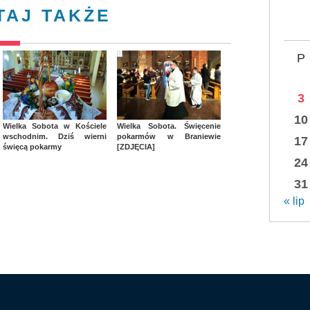
TAJ TAKŻE
P
3
10
Wielka Sobota w Kościele
Wielka Sobota. Święcenie
wschodnim. Dziś wierni
pokarmów w Braniewie
17
święcą pokarmy
[ZDJĘCIA]
24
31
« lip