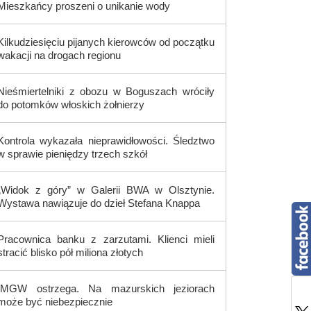
Mieszkańcy proszeni o unikanie wody
Kilkudziesięciu pijanych kierowców od początku
wakacji na drogach regionu
Nieśmiertelniki z obozu w Boguszach wróciły
do potomków włoskich żołnierzy
Kontrola wykazała nieprawidłowości. Śledztwo
w sprawie pieniędzy trzech szkół
„Widok z góry” w Galerii BWA w Olsztynie.
Wystawa nawiązuje do dzieł Stefana Knappa
Pracownica banku z zarzutami. Klienci mieli
stracić blisko pół miliona złotych
IMGW ostrzega. Na mazurskich jeziorach
może być niebezpiecznie