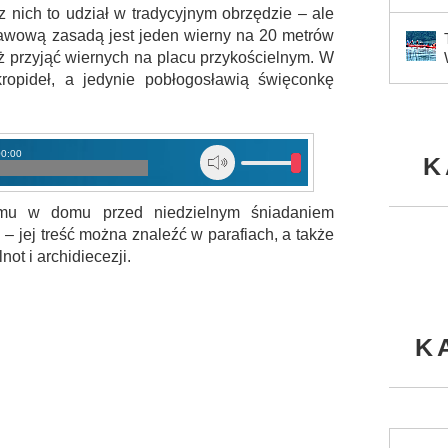
 nich to udział w tradycyjnym obrzędzie – ale
tawową zasadą jest jeden wierny na 20 metrów
ż przyjąć wiernych na placu przykościelnym. W
ropideł, a jedynie pobłogosławią święconkę
00:00
K
rmu w domu przed niedzielnym śniadaniem
 – jej treść można znaleźć w parafiach, a także
ot i archidiecezji.
K