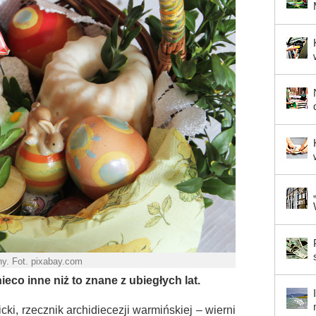
y. Fot. pixabay.com
co inne niż to znane z ubiegłych lat.
ki, rzecznik archidiecezji warmińskiej – wierni