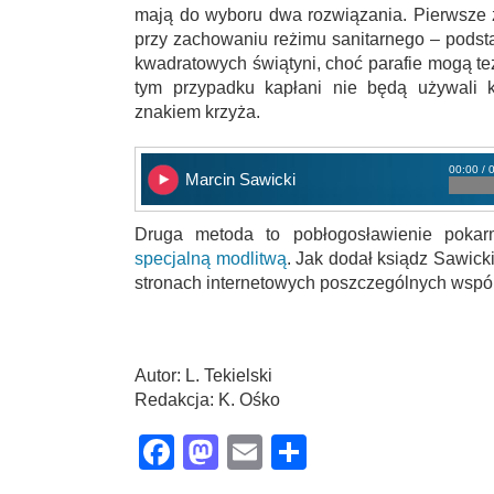
mają do wyboru dwa rozwiązania. Pierwsze z
przy zachowaniu reżimu sanitarnego – pods
kwadratowych świątyni, choć parafie mogą te
tym przypadku kapłani nie będą używali k
znakiem krzyża.
00:00 / 
Marcin Sawicki
Druga metoda to pobłogosławienie poka
specjalną modlitwą
. Jak dodał ksiądz Sawicki
stronach internetowych poszczególnych wspóln
Autor: L. Tekielski
Redakcja: K. Ośko
Facebook
Mastodon
Email
Share