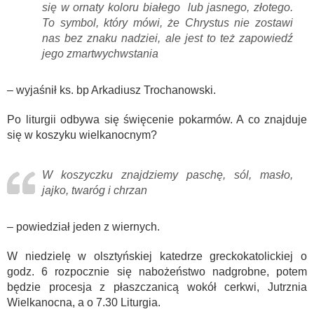
się w ornaty koloru białego lub jasnego, złotego.
To symbol, który mówi, że Chrystus nie zostawi
nas bez znaku nadziei, ale jest to też zapowiedź
jego zmartwychwstania
– wyjaśnił ks. bp Arkadiusz Trochanowski.
Po liturgii odbywa się święcenie pokarmów. A co znajduje
się w koszyku wielkanocnym?
W koszyczku znajdziemy paschę, sól, masło,
jajko, twaróg i chrzan
– powiedział jeden z wiernych.
W niedzielę w olsztyńskiej katedrze greckokatolickiej o
godz. 6 rozpocznie się nabożeństwo nadgrobne, potem
będzie procesja z płaszczanicą wokół cerkwi, Jutrznia
Wielkanocna, a o 7.30 Liturgia.