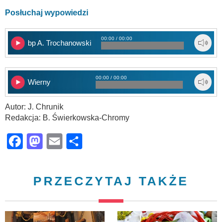
Posłuchaj wypowiedzi
00:00 / 00:00
bp A. Trochanowski
00:00 / 00:00
Wierny
Autor: J. Chrunik
Redakcja: B. Świerkowska-Chromy
Facebook
Mastodon
Email
Share
PRZECZYTAJ TAKŻE