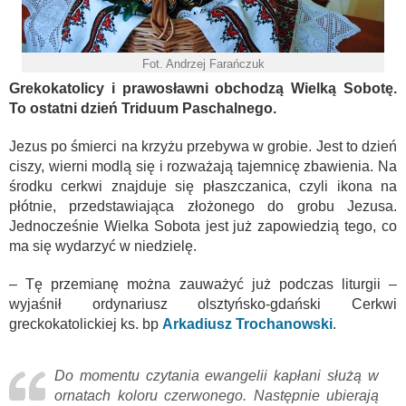
Fot. Andrzej Farańczuk
Grekokatolicy i prawosławni obchodzą Wielką Sobotę.
To ostatni dzień Triduum Paschalnego.
Jezus po śmierci na krzyżu przebywa w grobie. Jest to dzień
ciszy, wierni modlą się i rozważają tajemnicę zbawienia. Na
środku cerkwi znajduje się płaszczanica, czyli ikona na
płótnie, przedstawiająca złożonego do grobu Jezusa.
Jednocześnie Wielka Sobota jest już zapowiedzią tego, co
ma się wydarzyć w niedzielę.
– Tę przemianę można zauważyć już podczas liturgii –
wyjaśnił ordynariusz olsztyńsko-gdański Cerkwi
greckokatolickiej ks. bp
Arkadiusz Trochanowski
.
Do momentu czytania ewangelii kapłani służą w
ornatach koloru czerwonego. Następnie ubierają