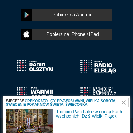
Pobierz na Android
Pobierz na iPhone / iPad
WIĘCEJ W
GREKOKATOLICY
,
PRAWOSŁAWNI
,
WIELKA SOBOTA
,
ŚWIĘCENIE POKARMÓW
,
ŚWIĘTA
,
ŚWIĘCONKA
Triduum Paschalne w obrządkach
wschodnich. Dziś Wielki Piątek
Radio Olsztyn S.A.
Wszystkie prawa