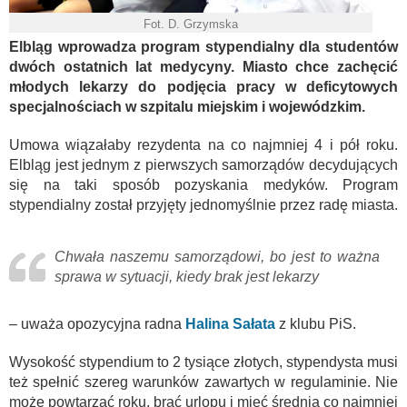
Fot. D. Grzymska
Elbląg wprowadza program stypendialny dla studentów
dwóch ostatnich lat medycyny. Miasto chce zachęcić
młodych lekarzy do podjęcia pracy w deficytowych
specjalnościach w szpitalu miejskim i wojewódzkim.
Umowa wiązałaby rezydenta na co najmniej 4 i pół roku.
Elbląg jest jednym z pierwszych samorządów decydujących
się na taki sposób pozyskania medyków. Program
stypendialny został przyjęty jednomyślnie przez radę miasta.
Chwała naszemu samorządowi, bo jest to ważna
sprawa w sytuacji, kiedy brak jest lekarzy
– uważa opozycyjna radna
Halina Sałata
z klubu PiS.
Wysokość stypendium to 2 tysiące złotych, stypendysta musi
też spełnić szereg warunków zawartych w regulaminie. Nie
może powtarzać roku, brać urlopu i mieć średnią co najmniej