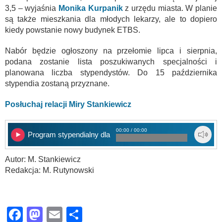
3,5 – wyjaśnia
Monika Kurpanik
z urzędu miasta. W planie
są także mieszkania dla młodych lekarzy, ale to dopiero
kiedy powstanie nowy budynek ETBS.
Nabór będzie ogłoszony na przełomie lipca i sierpnia,
podana zostanie lista poszukiwanych specjalności i
planowana liczba stypendystów. Do 15 października
stypendia zostaną przyznane.
Posłuchaj relacji Miry Stankiewicz
00:00 / 00:00
Program stypendialny dla studentów
Autor: M. Stankiewicz
Redakcja: M. Rutynowski
Facebook
Mastodon
Email
Share