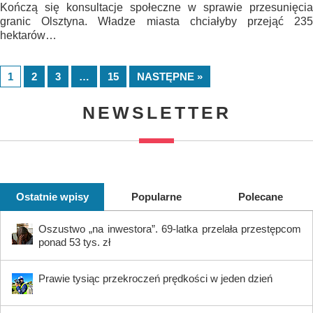
Kończą się konsultacje społeczne w sprawie przesunięcia
granic Olsztyna. Władze miasta chciałyby przejąć 235
hektarów…
1
2
3
…
15
NASTĘPNE »
NEWSLETTER
Ostatnie wpisy
Popularne
Polecane
Oszustwo „na inwestora”. 69-latka przelała przestępcom
ponad 53 tys. zł
Prawie tysiąc przekroczeń prędkości w jeden dzień