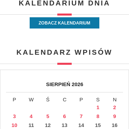
KALENDARIUM DNIA
ZOBACZ KALENDARIUM
KALENDARZ WPISÓW
SIERPIEŃ 2026
P
W
Ś
C
P
S
N
1
2
3
4
5
6
7
8
9
10
11
12
13
14
15
16