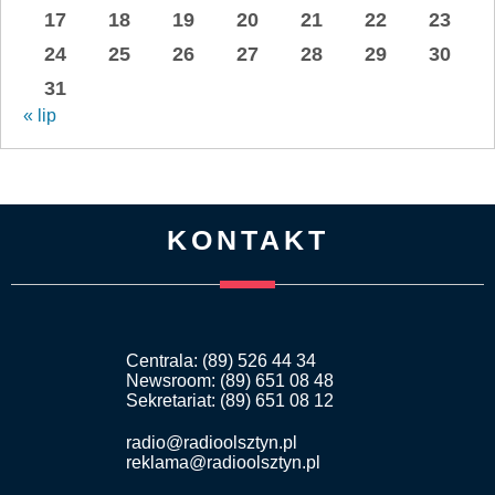
17
18
19
20
21
22
23
24
25
26
27
28
29
30
31
« lip
KONTAKT
Centrala: (89) 526 44 34
Newsroom: (89) 651 08 48
Sekretariat: (89) 651 08 12
radio@radioolsztyn.pl
reklama@radioolsztyn.pl