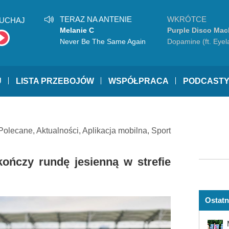
TERAZ NA ANTENIE
WKRÓTCE
UCHAJ
Melanie C
Purple Disco Mac
Never Be The Same Again
Dopamine (ft. Eyel
U
LISTA PRZEBOJÓW
WSPÓŁPRACA
PODCAST
Polecane
,
Aktualności
,
Aplikacja mobilna
,
Sport
kończy rundę jesienną w strefie
Ostatn