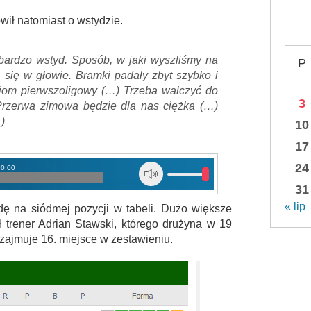
ił natomiast o wstydzie.
o bardzo wstyd. Sposób, w jaki wyszliśmy na
P
i się w głowie. Bramki padały zbyt szybko i
ziom pierwszoligowy (…) Trzeba walczyć do
3
Przerwa zimowa będzie dla nas ciężka (…)
)
10
17
24
00:00
31
« lip
dę na siódmej pozycji w tabeli. Dużo większe
 trener Adrian Stawski, którego drużyna w 19
zajmuje 16. miejsce w zestawieniu.