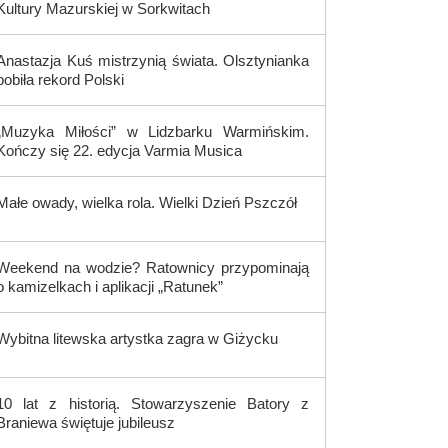
Kultury Mazurskiej w Sorkwitach
Anastazja Kuś mistrzynią świata. Olsztynianka
pobiła rekord Polski
„Muzyka Miłości” w Lidzbarku Warmińskim.
Kończy się 22. edycja Varmia Musica
Małe owady, wielka rola. Wielki Dzień Pszczół
Weekend na wodzie? Ratownicy przypominają
o kamizelkach i aplikacji „Ratunek”
Wybitna litewska artystka zagra w Giżycku
10 lat z historią. Stowarzyszenie Batory z
Braniewa świętuje jubileusz