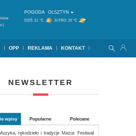
POGODA
OLSZTYN
hine
DZIŚ:
21 °C
JUTRO:
25 °C
ar)
Y
OPP
REKLAMA
KONTAKT
NEWSLETTER
ie wpisy
Popularne
Polecane
Muzyka, rękodzieło i tradycje Mazur. Festiwal