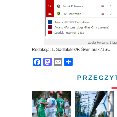
Tabela Fortuna 1 Ligi
Redakcja: Ł. Sadlak/tek/P. Świniarski/BSC
Facebook
Mastodon
Email
Share
PRZECZY