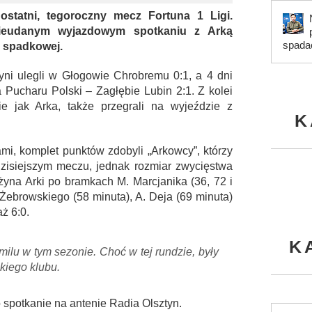
ostatni, tegoroczny mecz Fortuna 1 Ligi.
nieudanym wyjazdowym spotkaniu z Arką
spada
e spadkowej.
dyni ulegli w Głogowie Chrobremu 0:1, a 4 dni
 Pucharu Polski – Zagłębie Lubin 2:1. Z kolei
ie jak Arka, także przegrali na wyjeździe z
K
i, komplet punktów zdobyli „Arkowcy”, którzy
 dzisiejszym meczu, jednak rozmiar zwycięstwa
żyna Arki po bramkach M. Marcjanika (36, 72 i
 Żebrowskiego (58 minuta), A. Deja (69 minuta)
ż 6:0.
K
milu w tym sezonie. Choć w tej rundzie, były
skiego klubu.
o spotkanie na antenie Radia Olsztyn.