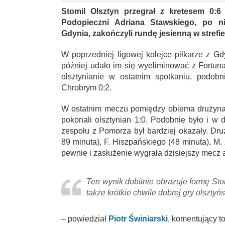
Stomil Olsztyn przegrał z kretesem 0:6 
Podopieczni Adriana Stawskiego, po 
Gdynia, zakończyli rundę jesienną w strefi
W poprzedniej ligowej kolejce piłkarze z G
później udało im się wyeliminować z Fortuna
olsztynianie w ostatnim spotkaniu, podobn
Chrobrym 0:2.
W ostatnim meczu pomiędzy obiema drużynam
pokonali olsztynian 1:0. Podobnie było i w
zespołu z Pomorza był bardziej okazały. Dru
89 minuta), F. Hiszpańskiego (48 minuta), M.
pewnie i zasłużenie wygrała dzisiejszy mecz a
Ten wynik dobitnie obrazuje formę Sto
także krótkie chwile dobrej gry olsztyń
– powiedział
Piotr Świniarski
, komentujący t