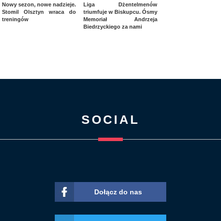
Nowy sezon, nowe nadzieje.
Liga Dżentelmenów
Stomil Olsztyn wraca do
triumfuje w Biskupcu. Ósmy
treningów
Memoriał Andrzeja
Biedrzyckiego za nami
SOCIAL
Dołącz do nas