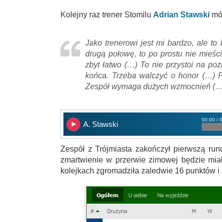
Kolejny raz trener Stomilu
Adrian Stawski
mów
Jako trenerowi jest mi bardzo, ale t
drugą połowę, to po prostu nie mieśc
zbyt łatwo (…) To nie przystoi na po
końca. Trzeba walczyć o honor (…) 
Zespół wymaga dużych wzmocnień (…
00:00 / 
A. Stawski
Zespół z Trójmiasta zakończył pierwszą run
zmartwienie w przerwie zimowej będzie miał
kolejkach zgromadziła zaledwie 16 punktów i 