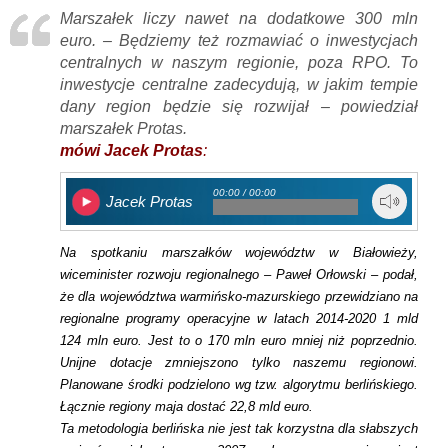
Marszałek liczy nawet na dodatkowe 300 mln
euro. –
Będziemy też rozmawiać o inwestycjach
centralnych w naszym regionie, poza RPO. To
inwestycje centralne zadecydują, w jakim tempie
dany region będzie się rozwijał
– powiedział
marszałek Protas.
mówi Jacek Protas
:
00:00 / 00:00
Jacek Protas
Na spotkaniu marszałków województ
w w Białowieży
,
wiceminister rozwoju regionalnego – Paweł Orłowski – podał,
że dla województwa warmińsko-mazurskiego przewidziano na
regionalne programy operacyjne w latach 2014-2020 1 mld
124 mln euro. Jest to o 170 mln euro mniej niż poprzednio.
Unijne dotacje zmniejszono tylko naszemu regionowi.
Planowane środki podzielono wg tzw. algorytmu berlińskiego.
Łącznie regiony maja dostać 22,8 mld euro.
Ta metodologia berlińska nie jest tak korzystna dla słabszych