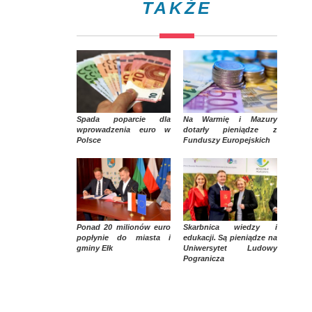
TAKŻE
Spada poparcie dla
Na Warmię i Mazury
wprowadzenia euro w
dotarły pieniądze z
Polsce
Funduszy Europejskich
Ponad 20 milionów euro
Skarbnica wiedzy i
popłynie do miasta i
edukacji. Są pieniądze na
gminy Ełk
Uniwersytet Ludowy
Pogranicza