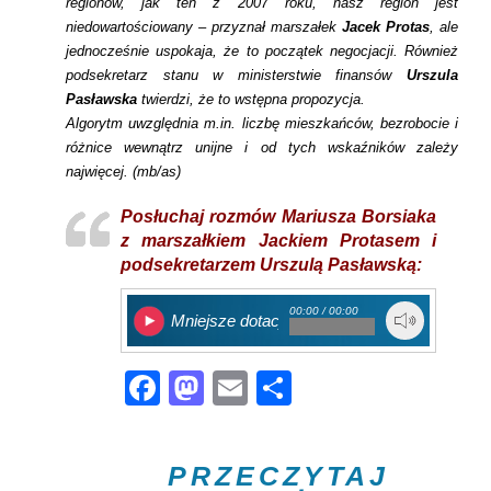
regionów, jak ten z 2007 roku, nasz region jest
niedowartościowany – przyznał marszałek
Jacek Protas
, ale
jednocześnie uspokaja, że to początek negocjacji. Również
podsekretarz stanu w ministerstwie finansów
Urszula
Pasławska
twierdzi, że to wstępna propozycja.
Algorytm uwzględnia m.in. liczbę mieszkańców, bezrobocie i
różnice wewnątrz unijne i od tych wskaźników zależy
najwięcej.
(mb/as)
Posłuchaj rozmów Mariusza Borsiaka
z marszałkiem Jackiem Protasem i
podsekretarzem Urszulą Pasławską:
00:00 / 00:00
Mniejsze dotacje
Facebook
Mastodon
Email
Share
PRZECZYTAJ