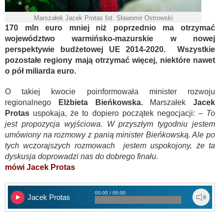
Marszałek Jacek Protas fot. Sławomir Ostrowski
170 mln euro mniej niż poprzednio ma otrzymać
województwo warmińsko-mazurskie w nowej
perspektywie budżetowej UE 2014-2020. Wszystkie
pozostałe regiony mają otrzymać więcej, niektóre nawet
o pół miliarda euro.
O takiej kwocie poinformowała minister rozwoju
regionalnego
Elżbieta Bieńkowska.
Marszałek
Jacek
Protas
uspokaja, że to dopiero początek negocjacji: –
To
jest propozycja wyjściowa. W przyszłym tygodniu jestem
umówiony na rozmowy z panią minister Bieńkowską. Ale po
tych
wczorajszych
rozmowach jestem uspokojony, że ta
dyskusja doprowadzi nas do dobrego finału.
mówi Jacek Protas
00:00 / 00:00
Jacek Protas