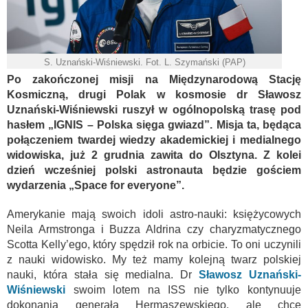
S. Uznański-Wiśniewski. Fot. L. Szymański (PAP)
Po zakończonej misji na Międzynarodową Stację
Kosmiczną, drugi Polak w kosmosie dr Sławosz
Uznański-Wiśniewski ruszył w ogólnopolską trasę pod
hasłem „IGNIS – Polska sięga gwiazd”. Misja ta, będąca
połączeniem twardej wiedzy akademickiej i medialnego
widowiska, już 2 grudnia zawita do Olsztyna. Z kolei
dzień wcześniej polski astronauta będzie gościem
wydarzenia „Space for everyone”.
Amerykanie mają swoich idoli astro-nauki: księżycowych
Neila Armstronga i Buzza Aldrina czy charyzmatycznego
Scotta Kelly’ego, który spędził rok na orbicie. To oni uczynili
z nauki widowisko. My też mamy kolejną twarz polskiej
nauki, która stała się medialna. Dr
Sławosz Uznański-
Wiśniewski
swoim lotem na ISS nie tylko kontynuuje
dokonania generała Hermaszewskiego, ale chce