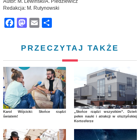
Autor: M. Lewiński/A. Piedziewicz
Redakcja: M. Rutynowski
Facebook
Mastodon
Email
Share
PRZECZYTAJ TAKŻE
Karol Wójcicki: Słońce rządzi
„Słońce rządzi wszystkim”. Dzień
światem!
pełen nauki i atrakcji w olsztyńskiej
Kortosferze