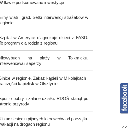
W Iławie podsumowano inwestycje
Silny wiatr i grad. Setki interwencji strażaków w
regionie
Szpital w Ameryce diagnozuje dzieci z FASD.
To program dla rodzin z regionu
Niewybuch na plaży w Tolkmicku.
Interweniowali saperzy
Sinice w regionie. Zakaz kąpieli w Mikołajkach i
na części kąpielisk w Olsztynie
Spór o bobry i zalane działki. RDOŚ stanął po
stronie przyrody
Kilkudziesięciu pijanych kierowców od początku
wakacji na drogach regionu