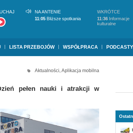
UCHAJ
NA ANTENIE
WKRÓTCE
11:05
Bliższe spotkania
11:36
Informacje
kulturalne
U
LISTA PRZEBOJÓW
WSPÓŁPRACA
PODCAST
Aktualności
,
Aplikacja mobilna
zień pełen nauki i atrakcji w
Ostatn