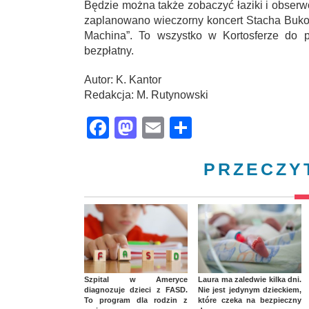
Będzie można także zobaczyć łaziki i obser
zaplanowano wieczorny koncert Stacha Buko
Machina”. To wszystko w Kortosferze do p
bezpłatny.
Autor: K. Kantor
Redakcja: M. Rutynowski
Facebook
Mastodon
Email
Share
PRZECZY
Szpital w Ameryce
Laura ma zaledwie kilka dni.
diagnozuje dzieci z FASD.
Nie jest jedynym dzieckiem,
To program dla rodzin z
które czeka na bezpieczny