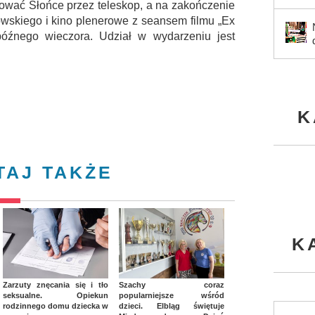
wować Słońce przez teleskop, a na zakończenie
wskiego i kino plenerowe z seansem filmu „Ex
óźnego wieczora. Udział w wydarzeniu jest
K
TAJ TAKŻE
K
Zarzuty znęcania się i tło
Szachy coraz
seksualne. Opiekun
popularniejsze wśród
rodzinnego domu dziecka w
dzieci. Elbląg świętuje