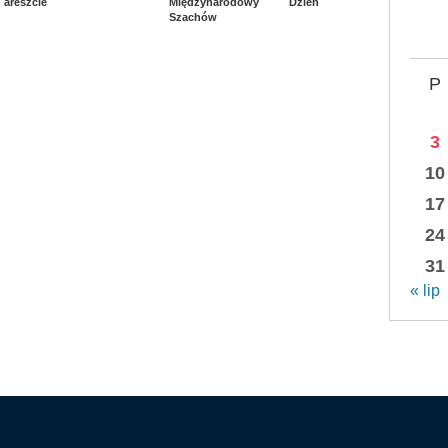
areszcie
Międzynarodowy Dzień
Szachów
P
3
10
17
24
31
« lip