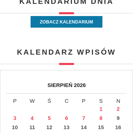
KALENDARIUM DNIA
ZOBACZ KALENDARIUM
KALENDARZ WPISÓW
SIERPIEŃ 2026
P
W
Ś
C
P
S
N
1
2
3
4
5
6
7
8
9
10
11
12
13
14
15
16