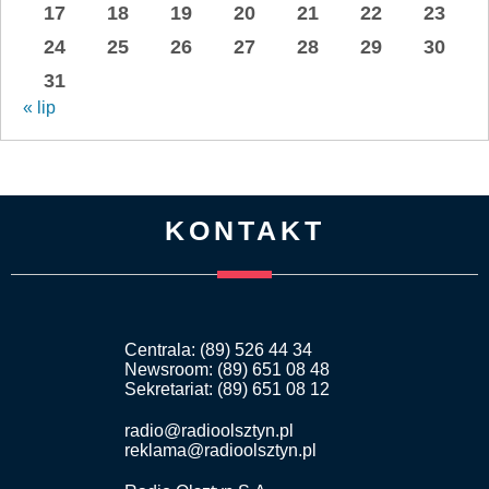
17
18
19
20
21
22
23
24
25
26
27
28
29
30
31
« lip
KONTAKT
Centrala: (89) 526 44 34
Newsroom: (89) 651 08 48
Sekretariat: (89) 651 08 12
radio@radioolsztyn.pl
reklama@radioolsztyn.pl