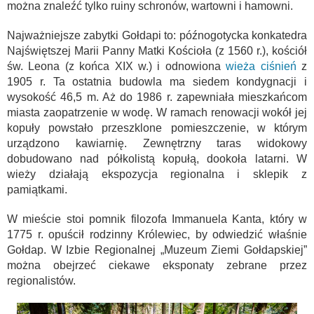
można znaleźć tylko ruiny schronów, wartowni i hamowni.
Najważniejsze zabytki Gołdapi to: późnogotycka konkatedra
Najświętszej Marii Panny Matki Kościoła (z 1560 r.), kościół
św. Leona (z końca XIX w.) i odnowiona
wieża ciśnień
z
1905 r. Ta ostatnia budowla ma siedem kondygnacji i
wysokość 46,5 m. Aż do 1986 r. zapewniała mieszkańcom
miasta zaopatrzenie w wodę. W ramach renowacji wokół jej
kopuły powstało przeszklone pomieszczenie, w którym
urządzono kawiarnię. Zewnętrzny taras widokowy
dobudowano nad półkolistą kopułą, dookoła latarni. W
wieży działają ekspozycja regionalna i sklepik z
pamiątkami.
W mieście stoi pomnik filozofa Immanuela Kanta, który w
1775 r. opuścił rodzinny Królewiec, by odwiedzić właśnie
Gołdap. W Izbie Regionalnej „Muzeum Ziemi Gołdapskiej”
można obejrzeć ciekawe eksponaty zebrane przez
regionalistów.