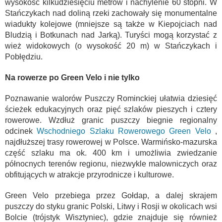
wysokość kilkudziesięciu metrów i nachylenie 60 stopni. W
Stańczykach nad doliną rzeki zachowały się monumentalne
wiadukty kolejowe (mniejsze są także w Kiepojciach nad
Bludzią i Botkunach nad Jarką). Turyści mogą korzystać z
wież widokowych (o wysokość 20 m) w Stańczykach i
Pobłędziu.
Na rowerze po Green Velo i nie tylko
Poznawanie walorów Puszczy Rominckiej ułatwia dziesięć
ścieżek edukacyjnych oraz pięć szlaków pieszych i cztery
rowerowe. Wzdłuż granic puszczy biegnie regionalny
odcinek
Wschodniego Szlaku Rowerowego Green Velo
,
najdłuższej trasy rowerowej w Polsce. Warmińsko-mazurska
część szlaku ma ok. 400 km i umożliwia zwiedzanie
północnych terenów regionu, niezwykle malowniczych oraz
obfitujących w atrakcje przyrodnicze i kulturowe.
Green Velo przebiega przez Gołdap, a dalej skrajem
puszczy do styku granic Polski, Litwy i Rosji w okolicach wsi
Bolcie (trójstyk Wisztyniec), gdzie znajduje się również