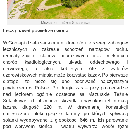
Mazurskie Teżnie Solankowe
Leczą nawet powietrze i woda
W Gołdapi działa sanatorium, które oferuje szereg zabiegów
leczniczych w zakresie schorzeń narządów ruchu,
reumatycznych, stanów pourazowych oraz niektórych
chorób kardiologicznych, układu oddechowego i
nerwowego, a także kobiecych. Ale z walorów
uzdrowiskowych miasta może korzystać każdy. Po pierwsze
dlatego, że może się ono pochwalić najczystszym
powietrzem w Polsce. Po drugie zaś – przy promenadzie
nad jeziorem ogólnie dostępne są Mazurskie Tężnie
Solankowe. Ich bliźniacze skrzydła o wysokości 8 m mają
łączną długość 220 m. W drewnianej konstrukcji
umieszczono bloki gałązek tarniny, po których spływają
solanki wydobywane z głębokości 646 m. Ich parowanie
pod wpływem słońca i wiatru wytwarza wokół tężni