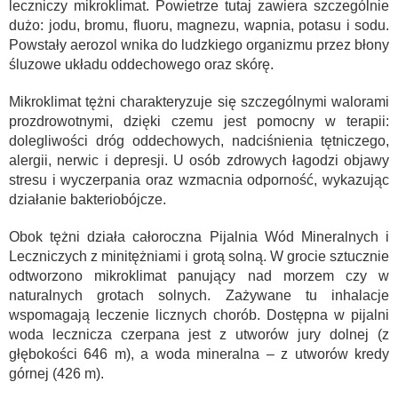
leczniczy mikroklimat. Powietrze tutaj zawiera szczególnie
dużo: jodu, bromu, fluoru, magnezu, wapnia, potasu i sodu.
Powstały aerozol wnika do ludzkiego organizmu przez błony
śluzowe układu oddechowego oraz skórę.
Mikroklimat tężni charakteryzuje się szczególnymi walorami
prozdrowotnymi, dzięki czemu jest pomocny w terapii:
dolegliwości dróg oddechowych, nadciśnienia tętniczego,
alergii, nerwic i depresji. U osób zdrowych łagodzi objawy
stresu i wyczerpania oraz wzmacnia odporność, wykazując
działanie bakteriobójcze.
Obok tężni działa całoroczna Pijalnia Wód Mineralnych i
Leczniczych z minitężniami i grotą solną. W grocie sztucznie
odtworzono mikroklimat panujący nad morzem czy w
naturalnych grotach solnych. Zażywane tu inhalacje
wspomagają leczenie licznych chorób. Dostępna w pijalni
woda lecznicza czerpana jest z utworów jury dolnej (z
głębokości 646 m), a woda mineralna – z utworów kredy
górnej (426 m).