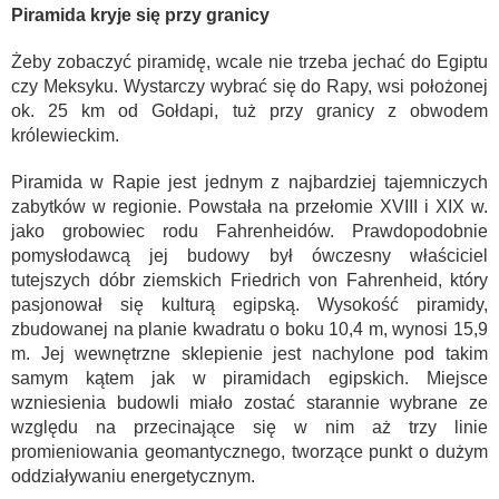
Piramida kryje się przy granicy
Żeby zobaczyć piramidę, wcale nie trzeba jechać do Egiptu
czy Meksyku. Wystarczy wybrać się do Rapy, wsi położonej
ok. 25 km od Gołdapi, tuż przy granicy z obwodem
królewieckim.
Piramida w Rapie jest jednym z najbardziej tajemniczych
zabytków w regionie. Powstała na przełomie XVIII i XIX w.
jako grobowiec rodu Fahrenheidów. Prawdopodobnie
pomysłodawcą jej budowy był ówczesny właściciel
tutejszych dóbr ziemskich Friedrich von Fahrenheid, który
pasjonował się kulturą egipską. Wysokość piramidy,
zbudowanej na planie kwadratu o boku 10,4 m, wynosi 15,9
m. Jej wewnętrzne sklepienie jest nachylone pod takim
samym kątem jak w piramidach egipskich. Miejsce
wzniesienia budowli miało zostać starannie wybrane ze
względu na przecinające się w nim aż trzy linie
promieniowania geomantycznego, tworzące punkt o dużym
oddziaływaniu energetycznym.