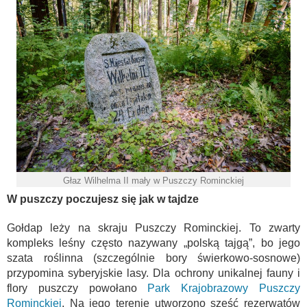
Głaz Wilhelma II mały w Puszczy Rominckiej
W puszczy poczujesz się jak w tajdze
Gołdap leży na skraju Puszczy Rominckiej. To zwarty
kompleks leśny często nazywany „polską tajgą”, bo jego
szata roślinna (szczególnie bory świerkowo-sosnowe)
przypomina syberyjskie lasy. Dla ochrony unikalnej fauny i
flory puszczy powołano
Park Krajobrazowy Puszczy
Rominckiej
. Na jego terenie utworzono sześć rezerwatów