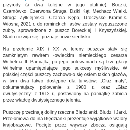
przyrody (a dwa kolejne w jego otulinie): Boczki,
Czarnówko, Czerwona Struga, Dziki Kąt, Mechacz Wielki,
Struga Żytkiejmska, Czarcia Kępa, Uroczysko Kramnik.
Wiosną 2021 r. do rominckich lasów zostały wypuszczone
żubry, sprowadzone z puszcz Boreckiej i Knyszyńskiej.
Stado rozwija się i poznaje nowe siedlisko.
Na przełomie XIX i XX w. tereny puszczy stały się
zamkniętym rewirem łowieckim niemieckiego cesarza
Wilhelma II. Pamiątką po jego polowaniach są tzw. głazy
Wilhelma upamiętniające jego sukcesy myśliwskie. W
polskiej części puszczy zachowało się osiem takich głazów,
w tym dwa łatwo dostępne dla turystów: „Głaz mały”,
dokumentujący polowanie z 1900 r., oraz „Głaz
dwutysięczny” z 1912 r., postawiony na pamiątkę zabicia
przez władcę dwutysięcznego jelenia.
Puszczę przecinają doliny rzeczne Błędzianki, Bludzi i Jarki.
Przełomowa dolina Błędzianki prezentuje wyjątkowe walory
krajobrazowe. Pocięte przez wąwozy zbocza osiągają