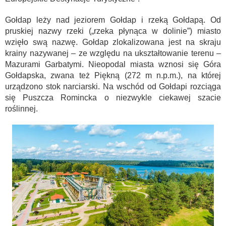
Gołdap leży nad jeziorem Gołdap i rzeką Gołdapą. Od
pruskiej nazwy rzeki („rzeka płynąca w dolinie”) miasto
wzięło swą nazwę. Gołdap zlokalizowana jest na skraju
krainy nazywanej – ze względu na ukształtowanie terenu –
Mazurami Garbatymi. Nieopodal miasta wznosi się Góra
Gołdapska, zwana też Piękną (272 m n.p.m.), na której
urządzono stok narciarski. Na wschód od Gołdapi rozciąga
się Puszcza Romincka o niezwykle ciekawej szacie
roślinnej.