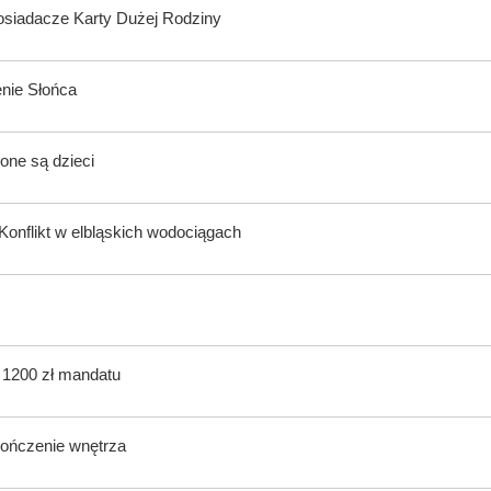
posiadacze Karty Dużej Rodziny
enie Słońca
one są dzieci
onflikt w elbląskich wodociągach
ą 1200 zł mandatu
kończenie wnętrza