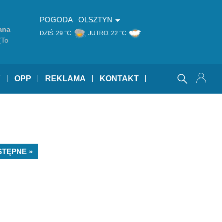
POGODA
OLSZTYN
ana
DZIŚ:
29 °C
JUTRO:
22 °C
(To
Y
OPP
REKLAMA
KONTAKT
STĘPNE »