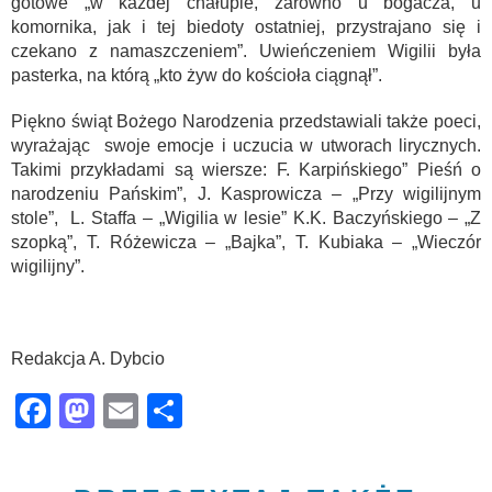
gotowe „w każdej chałupie, zarówno u bogacza, u
komornika, jak i tej biedoty ostatniej, przystrajano się i
czekano z namaszczeniem”. Uwieńczeniem Wigilii była
pasterka, na którą „kto żyw do kościoła ciągnął”.
Piękno świąt Bożego Narodzenia przedstawiali także poeci,
wyrażając swoje emocje i uczucia w utworach lirycznych.
Takimi przykładami są wiersze: F. Karpińskiego” Pieśń o
narodzeniu Pańskim”, J. Kasprowicza – „Przy wigilijnym
stole”, L. Staffa – „Wigilia w lesie” K.K. Baczyńskiego – „Z
szopką”, T. Różewicza – „Bajka”, T. Kubiaka – „Wieczór
wigilijny”.
Redakcja A. Dybcio
Facebook
Mastodon
Email
Share