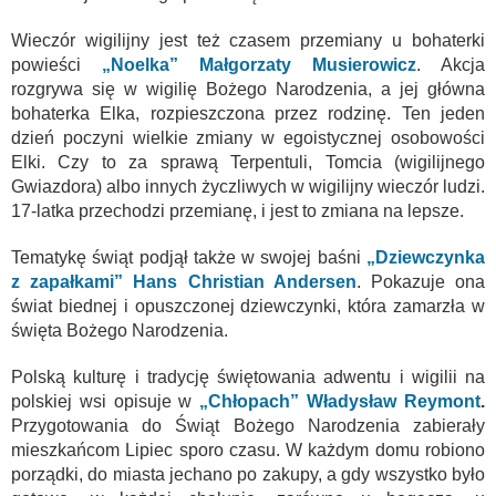
Wieczór wigilijny jest też czasem przemiany u bohaterki
powieści
„Noelka” Małgorzaty Musierowicz
. Akcja
rozgrywa się w wigilię Bożego Narodzenia, a jej główna
bohaterka Elka, rozpieszczona przez rodzinę. Ten jeden
dzień poczyni wielkie zmiany w egoistycznej osobowości
Elki. Czy to za sprawą Terpentuli, Tomcia (wigilijnego
Gwiazdora) albo innych życzliwych w wigilijny wieczór ludzi.
17-latka przechodzi przemianę, i jest to zmiana na lepsze.
Tematykę świąt podjął także w swojej baśni
„Dziewczynka
z zapałkami” Hans Christian Andersen
. Pokazuje ona
świat biednej i opuszczonej dziewczynki, która zamarzła w
święta Bożego Narodzenia.
Polską kulturę i tradycję świętowania adwentu i wigilii na
polskiej wsi opisuje w
„Chłopach” Władysław Reymont
.
Przygotowania do Świąt Bożego Narodzenia zabierały
mieszkańcom Lipiec sporo czasu. W każdym domu robiono
porządki, do miasta jechano po zakupy, a gdy wszystko było