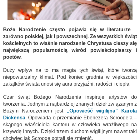
Boże Narodzenie często pojawia się w literaturze –
zarówno polskiej, jak i powszechnej. Ze wszystkich świąt
kościelnych to właśnie narodzenie Chrystusa cieszy się
największą popularnością wśród powieściopisarzy i
poetów.
Duży wpływ na to ma magia tych świąt, które tworzą
niepowtarzalny klimat. Pod koniec grudnia w większości
zakątków świata unosi się aura przyjaźni, radości i ciepła.
Czar świąt Bożego Narodzenia inspiruje artystów do
tworzenia. Jednym z najbardziej znanych dzieł związanym z
Bożym Narodzeniem jest
„Opowieść wigilijna” Karola
Dickensa.
Opowiada o przemianie Ebenezera Scrooge’a –
skąpego właściciela kantoru w człowieka wrażliwego na
krzywdę innych. Dzięki trzem duchom wigilijnym nawet taki
chciwiec jak Scrooge potrafi się zmienić.