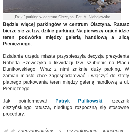
„Dziki” parking w centrum Olsztyna. Fot. A. Niebojewska
Będzie więcej parkingów w centrum Olsztyna. Ratusz
bierze się za tzw. dzikie parkingi. Na pierwszy ogień idzie
teren podwórka między galerią handlową a ulicą
Pieniężnego.
Działania urzędu miasta przyspieszyła decyzja prezydenta
Roberta Szewczyka o likwidacji tzw. szubienic na Placu
Dunikowskiego. Wraz z nimi zniknie duży parking. W
zamian miasto chce zagospodarować i włączyć do strefy
płatnego parkowania teren między galerią handlową a ul.
Pieniężnego.
Jak poinformował
Patryk Pulikowski
, rzecznik
olsztyńskiego ratusza, niedługo rozpoczną się stosowne
procedury.
Zdecydowaliśmy o przygotowaniu koncepcji