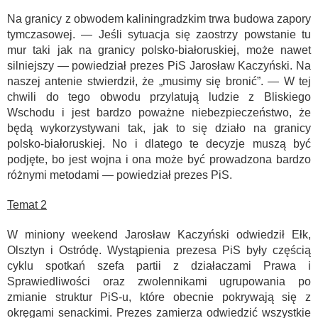
Na granicy z obwodem kaliningradzkim trwa budowa zapory
tymczasowej. — Jeśli sytuacja się zaostrzy powstanie tu
mur taki jak na granicy polsko-białoruskiej, może nawet
silniejszy — powiedział prezes PiS Jarosław Kaczyński. Na
naszej antenie stwierdził, że „musimy się bronić”. — W tej
chwili do tego obwodu przylatują ludzie z Bliskiego
Wschodu i jest bardzo poważne niebezpieczeństwo, że
będą wykorzystywani tak, jak to się działo na granicy
polsko-białoruskiej. No i dlatego te decyzje muszą być
podjęte, bo jest wojna i ona może być prowadzona bardzo
różnymi metodami — powiedział prezes PiS.
Temat 2
W miniony weekend Jarosław Kaczyński odwiedził Ełk,
Olsztyn i Ostródę. Wystąpienia prezesa PiS były częścią
cyklu spotkań szefa partii z działaczami Prawa i
Sprawiedliwości oraz zwolennikami ugrupowania po
zmianie struktur PiS-u, które obecnie pokrywają się z
okręgami senackimi. Prezes zamierza odwiedzić wszystkie