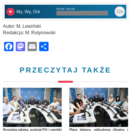
00:00 / 00:00
My, Wy, Oni
Autor: M. Lewiński
Redakcja: M. Rutynowski
Facebook
Mastodon
Email
Share
PRZECZYTAJ TAKŻE
Rosyjska rakieta, podział PiS i zarobki
Płace lekarzy, odbudowa Ukrainy i