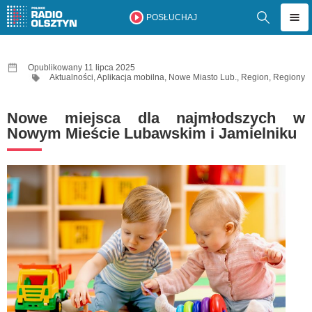
POSŁUCHAJ
Opublikowany 11 lipca 2025
Aktualności
,
Aplikacja mobilna
,
Nowe Miasto Lub.
,
Region
,
Regiony
Nowe miejsca dla najmłodszych w
Nowym Mieście Lubawskim i Jamielniku