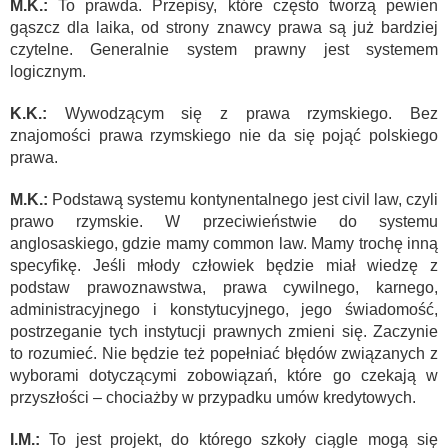
M.K.:
To prawda. Przepisy, które często tworzą pewien
gąszcz dla laika, od strony znawcy prawa są już bardziej
czytelne. Generalnie system prawny jest systemem
logicznym.
K.K.:
Wywodzącym się z prawa rzymskiego. Bez
znajomości prawa rzymskiego nie da się pojąć polskiego
prawa.
M.K.:
Podstawą systemu kontynentalnego jest civil law, czyli
prawo rzymskie. W przeciwieństwie do systemu
anglosaskiego, gdzie mamy common law. Mamy trochę inną
specyfikę. Jeśli młody człowiek będzie miał wiedzę z
podstaw prawoznawstwa, prawa cywilnego, karnego,
administracyjnego i konstytucyjnego, jego świadomość,
postrzeganie tych instytucji prawnych zmieni się. Zaczynie
to rozumieć. Nie będzie też popełniać błędów związanych z
wyborami dotyczącymi zobowiązań, które go czekają w
przyszłości – chociażby w przypadku umów kredytowych.
I.M.:
To jest projekt, do którego szkoły ciągle mogą się