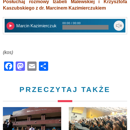
Posłuchaj rozmowy Izabeli Malewskiej i Krzysztofa
Kaszubskiego z dr. Marcinem Kazimierczukiem
00:00 / 00:00
Marcin Kazimierczuk
(kos)
Facebook
Mastodon
Email
Share
PRZECZYTAJ TAKŻE