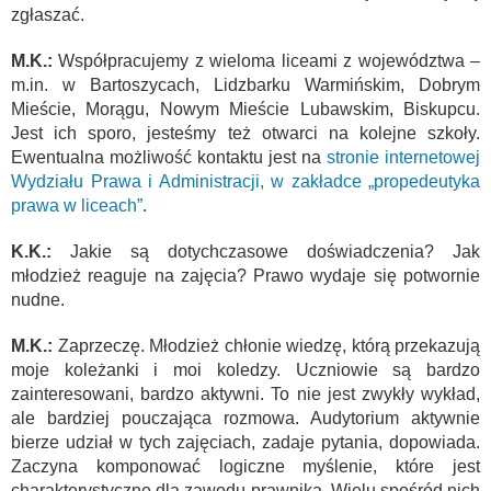
zgłaszać.
M.K.:
Współpracujemy z wieloma liceami z województwa –
m.in. w Bartoszycach, Lidzbarku Warmińskim, Dobrym
Mieście, Morągu, Nowym Mieście Lubawskim, Biskupcu.
Jest ich sporo, jesteśmy też otwarci na kolejne szkoły.
Ewentualna możliwość kontaktu jest na
stronie internetowej
Wydziału Prawa i Administracji, w zakładce „propedeutyka
prawa w liceach”
.
K.K.:
Jakie są dotychczasowe doświadczenia? Jak
młodzież reaguje na zajęcia? Prawo wydaje się potwornie
nudne.
M.K.:
Zaprzeczę. Młodzież chłonie wiedzę, którą przekazują
moje koleżanki i moi koledzy. Uczniowie są bardzo
zainteresowani, bardzo aktywni. To nie jest zwykły wykład,
ale bardziej pouczająca rozmowa. Audytorium aktywnie
bierze udział w tych zajęciach, zadaje pytania, dopowiada.
Zaczyna komponować logiczne myślenie, które jest
charakterystyczne dla zawodu prawnika. Wielu spośród nich