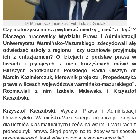
Dr Marcin Kazimierczuk. Fot. Łukasz Sadlak
Czy maturzyści muszą wybierać między „mieć” a „być”?
Dlaczego pracownicy Wydziału Prawa i Administracji
Uniwersytetu Warmińsko-Mazurskiego zdecydowali się
odwiedzać szkoły z regionu i czy uczniowie przyjmują
ich z entuzjazmem? O lekcjach z podstaw prawa w
liceach i płynących z nich korzyściach mówił w
Bliższych Spotkaniach Polskiego Radia Olsztyn dr
Marcin Kazimierczuk, kierownik projektu „Propedeutyka
prawa w liceach województwa warmińsko-mazurskiego”.
Rozmawiali z nim Izabela Malewska i Krzysztof
Kaszubski.
Krzysztof Kaszubski:
Wydział Prawa i Administracji
Uniwersytetu Warmińsko-Mazurskiego organizuje zajęcia
dla uczniów klas maturalnych liceów na Warmii i Mazurach z
propedeutyki prawa. Skąd pomysł na to, żeby w ten sposób
przygotowywać licealistów do życia w społeczeństwie?