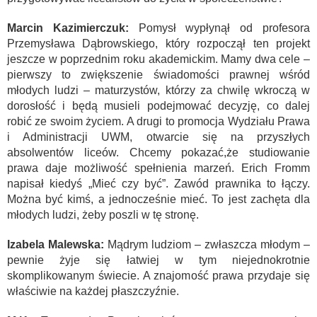
Marcin Kazimierczuk:
Pomysł wypłynął od profesora
Przemysława Dąbrowskiego, który rozpoczął ten projekt
jeszcze w poprzednim roku akademickim. Mamy dwa cele –
pierwszy to zwiększenie świadomości prawnej wśród
młodych ludzi – maturzystów, którzy za chwilę wkroczą w
dorosłość i będą musieli podejmować decyzję, co dalej
robić ze swoim życiem. A drugi to promocja Wydziału Prawa
i Administracji UWM, otwarcie się na przyszłych
absolwentów liceów. Chcemy pokazać,że studiowanie
prawa daje możliwość spełnienia marzeń. Erich Fromm
napisał kiedyś „Mieć czy być”. Zawód prawnika to łączy.
Można być kimś, a jednocześnie mieć. To jest zachęta dla
młodych ludzi, żeby poszli w tę stronę.
Izabela Malewska:
Mądrym ludziom – zwłaszcza młodym –
pewnie żyje się łatwiej w tym niejednokrotnie
skomplikowanym świecie. A znajomość prawa przydaje się
właściwie na każdej płaszczyźnie.