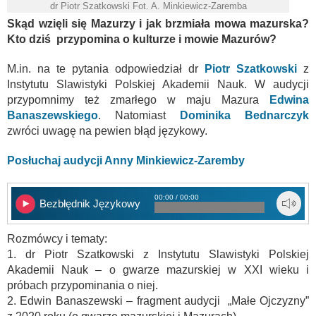
dr Piotr Szatkowski Fot. A. Minkiewicz-Zaremba
Skąd wzięli się Mazurzy i jak brzmiała mowa mazurska?
Kto dziś przypomina o kulturze i mowie Mazurów?
M.in. na te pytania odpowiedział dr
Piotr Szatkowski
z
Instytutu Slawistyki Polskiej Akademii Nauk. W audycji
przypomnimy też zmarłego w maju Mazura
Edwina
Banaszewskiego
. Natomiast
Dominika Bednarczyk
zwróci uwagę na pewien błąd językowy.
Posłuchaj audycji Anny Minkiewicz-Zaremby
00:00 / 00:00
Bezbłędnik Językowy
Rozmówcy i tematy:
1. dr Piotr Szatkowski z Instytutu Slawistyki Polskiej
Akademii Nauk – o gwarze mazurskiej w XXI wieku i
próbach przypominania o niej.
2. Edwin Banaszewski – fragment audycji „Małe Ojczyzny”