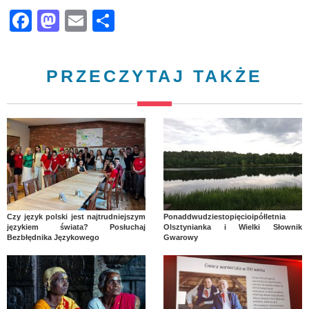
Facebook
Mastodon
Email
Share
PRZECZYTAJ TAKŻE
Czy język polski jest najtrudniejszym
Ponaddwudziestopięcioipółletnia
językiem świata? Posłuchaj
Olsztynianka i Wielki Słownik
Bezbłędnika Językowego
Gwarowy