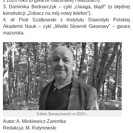
z 2020 roku (o gwarze mazurskiej i Mazurach).
3. Dominika Bednarczyk – cykl „Uwaga, błąd!” (o błędnej
konstrukcji „Zobacz na mój nowy telefon”).
4. dr Piotr Szatkowski z Instytutu Slawistyki Polskiej
Akademii Nauk – cykl „Wielki Słownik Gwarowy” – gwara
mazurska.
Edwin Banaszewski w 2020 r.
Autor: A. Minkiewicz-Zaremba
Redakcja: M. Rutynowski