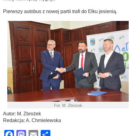
Pierwszy autobus z nowej partii trafi do Ełku jesienią.
Fot. M. Zbrożek
Autor: M. Zbrożek
Redakcja: A. Chmielewska
Facebook
Mastodon
Email
Share