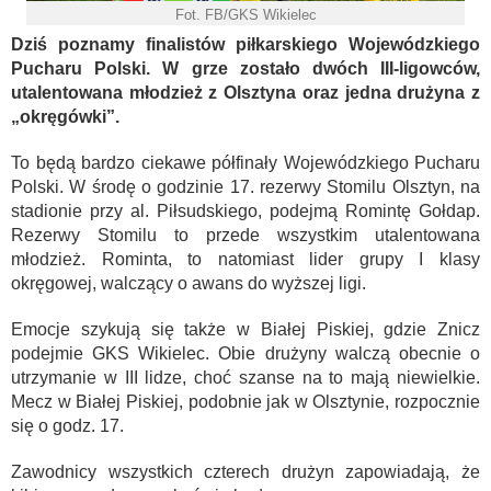
Fot. FB/GKS Wikielec
Dziś poznamy finalistów piłkarskiego Wojewódzkiego
Pucharu Polski. W grze zostało dwóch III-ligowców,
utalentowana młodzież z Olsztyna oraz jedna drużyna z
„okręgówki”.
To będą bardzo ciekawe półfinały Wojewódzkiego Pucharu
Polski. W środę o godzinie 17. rezerwy Stomilu Olsztyn, na
stadionie przy al. Piłsudskiego, podejmą Romintę Gołdap.
Rezerwy Stomilu to przede wszystkim utalentowana
młodzież. Rominta, to natomiast lider grupy I klasy
okręgowej, walczący o awans do wyższej ligi.
Emocje szykują się także w Białej Piskiej, gdzie Znicz
podejmie GKS Wikielec. Obie drużyny walczą obecnie o
utrzymanie w III lidze, choć szanse na to mają niewielkie.
Mecz w Białej Piskiej, podobnie jak w Olsztynie, rozpocznie
się o godz. 17.
Zawodnicy wszystkich czterech drużyn zapowiadają, że