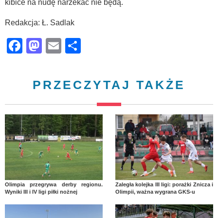
kibice na nudę narzekać nie będą.
Redakcja: Ł. Sadlak
Facebook
Mastodon
Email
Share
PRZECZYTAJ TAKŻE
Olimpia przegrywa derby regionu.
Zaległa kolejka III ligi: porażki Znicza i
Wyniki III i IV ligi piłki nożnej
Olimpii, ważna wygrana GKS-u