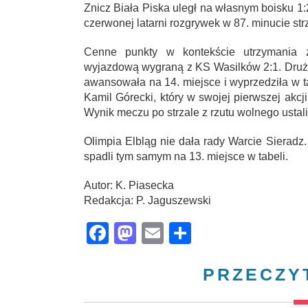
Znicz Biała Piska uległ na własnym boisku 
czerwonej latarni rozgrywek w 87. minucie str
Cenne punkty w kontekście utrzymania 
wyjazdową wygraną z KS Wasilków 2:1. Druży
awansowała na 14. miejsce i wyprzedziła w t
Kamil Górecki, który w swojej pierwszej akcj
Wynik meczu po strzale z rzutu wolnego ustal
Olimpia Elbląg nie dała rady Warcie Sieradz.
spadli tym samym na 13. miejsce w tabeli.
Autor: K. Piasecka
Redakcja: P. Jaguszewski
Facebook
Mastodon
Email
Share
PRZECZY