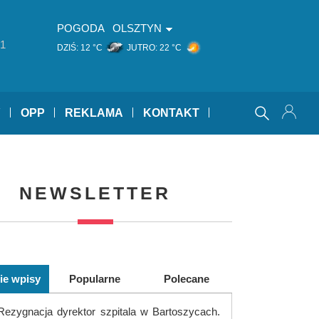
POGODA
OLSZTYN
1
DZIŚ:
12 °C
JUTRO:
22 °C
Y
OPP
REKLAMA
KONTAKT
NEWSLETTER
ie wpisy
Popularne
Polecane
Rezygnacja dyrektor szpitala w Bartoszycach.