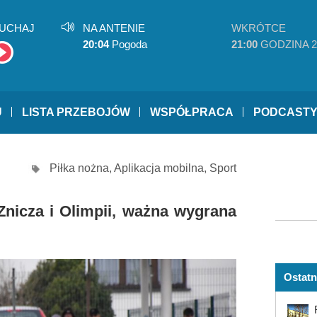
UCHAJ
NA ANTENIE
WKRÓTCE
20:04
Pogoda
21:00
GODZINA 2
U
LISTA PRZEBOJÓW
WSPÓŁPRACA
PODCAST
Piłka nożna
,
Aplikacja mobilna
,
Sport
i Znicza i Olimpii, ważna wygrana
Ostatn