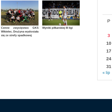
P
Cenne zwycięstwo GKS
Wyniki piłkarskiej III ligi
Wikielec. Drużyna wydostała
3
się ze strefy spadkowej
10
17
24
31
« lip