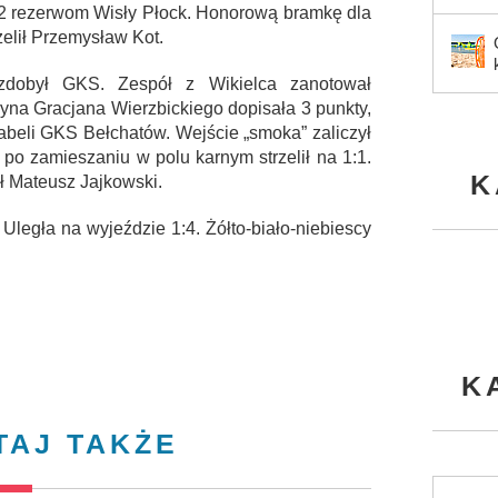
1:2 rezerwom Wisły Płock. Honorową bramkę dla
zelił Przemysław Kot.
zdobył GKS. Zespół z Wikielca zanotował
na Gracjana Wierzbickiego dopisała 3 punkty,
abeli GKS Bełchatów. Wejście „smoka” zaliczył
i po zamieszaniu w polu karnym strzelił na 1:1.
K
ił Mateusz Jajkowski.
 Uległa na wyjeździe 1:4. Żółto-biało-niebiescy
K
TAJ TAKŻE