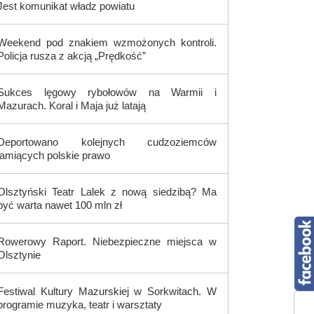
Jest komunikat władz powiatu
Weekend pod znakiem wzmożonych kontroli.
Policja rusza z akcją „Prędkość”
Sukces lęgowy rybołowów na Warmii i
Mazurach. Koral i Maja już latają
Deportowano kolejnych cudzoziemców
łamiących polskie prawo
Olsztyński Teatr Lalek z nową siedzibą? Ma
być warta nawet 100 mln zł
Rowerowy Raport. Niebezpieczne miejsca w
Olsztynie
Festiwal Kultury Mazurskiej w Sorkwitach. W
programie muzyka, teatr i warsztaty