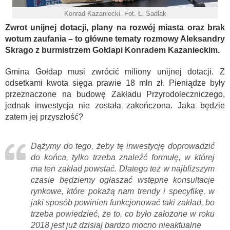
Konrad Kazaniecki. Fot. Ł. Sadlak
Zwrot unijnej dotacji, plany na rozwój miasta oraz brak
wotum zaufania – to główne tematy rozmowy Aleksandry
Skrago z burmistrzem Gołdapi Konradem Kazanieckim.
Gmina Gołdap musi zwrócić miliony unijnej dotacji. Z
odsetkami kwota sięga prawie 18 mln zł. Pieniądze były
przeznaczone na budowę Zakładu Przyrodoleczniczego,
jednak inwestycja nie została zakończona. Jaka będzie
zatem jej przyszłość?
Dążymy do tego, żeby tę inwestycję doprowadzić
do końca, tylko trzeba znaleźć formułę, w której
ma ten zakład powstać. Dlatego też w najbliższym
czasie będziemy ogłaszać wstępne konsultacje
rynkowe, które pokażą nam trendy i specyfikę, w
jaki sposób powinien funkcjonować taki zakład, bo
trzeba powiedzieć, że to, co było założone w roku
2018 jest już dzisiaj bardzo mocno nieaktualne