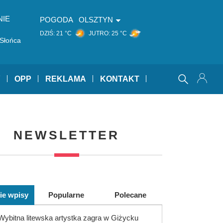
NIE
POGODA
OLSZTYN
DZIŚ:
21 °C
JUTRO:
25 °C
 Słońca
Y
OPP
REKLAMA
KONTAKT
NEWSLETTER
ie wpisy
Popularne
Polecane
Wybitna litewska artystka zagra w Giżycku