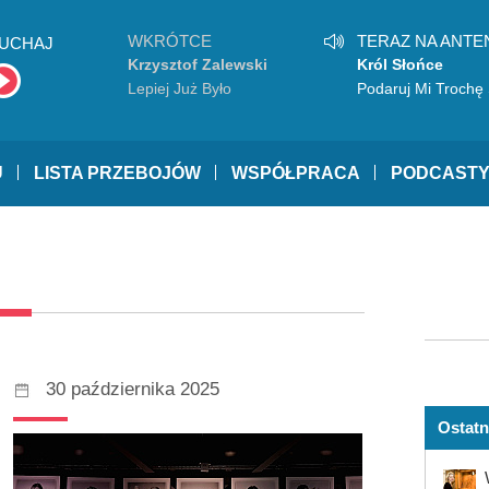
WKRÓTCE
TERAZ NA ANTE
UCHAJ
Krzysztof Zalewski
Król Słońce
Lepiej Już Było
Podaruj Mi Trochę
U
LISTA PRZEBOJÓW
WSPÓŁPRACA
PODCAST
30 października 2025
Ostatn