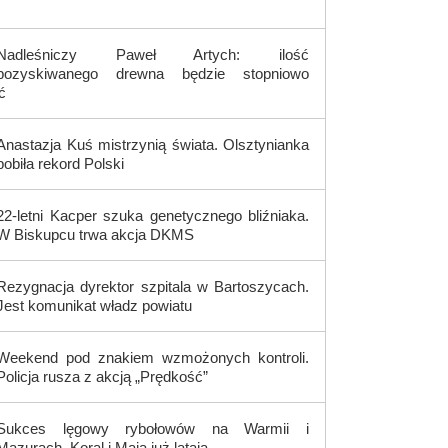
Nadleśniczy Paweł Artych: ilość
pozyskiwanego drewna będzie stopniowo
ć
Anastazja Kuś mistrzynią świata. Olsztynianka
pobiła rekord Polski
22-letni Kacper szuka genetycznego bliźniaka.
W Biskupcu trwa akcja DKMS
Rezygnacja dyrektor szpitala w Bartoszycach.
Jest komunikat władz powiatu
Weekend pod znakiem wzmożonych kontroli.
Policja rusza z akcją „Prędkość”
Sukces lęgowy rybołowów na Warmii i
Mazurach. Koral i Maja już latają