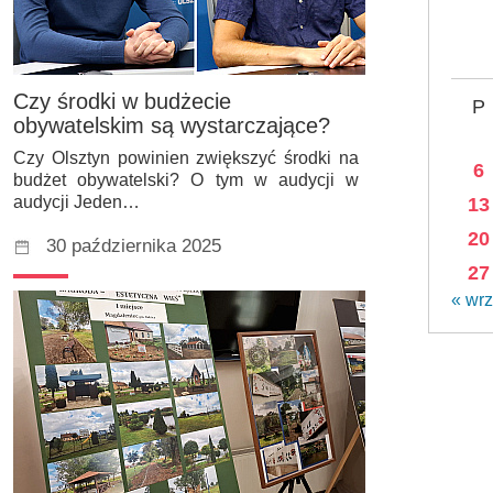
Czy środki w budżecie
P
obywatelskim są wystarczające?
Czy Olsztyn powinien zwiększyć środki na
6
budżet obywatelski? O tym w audycji w
audycji Jeden…
13
20
30 października 2025
27
« wrz