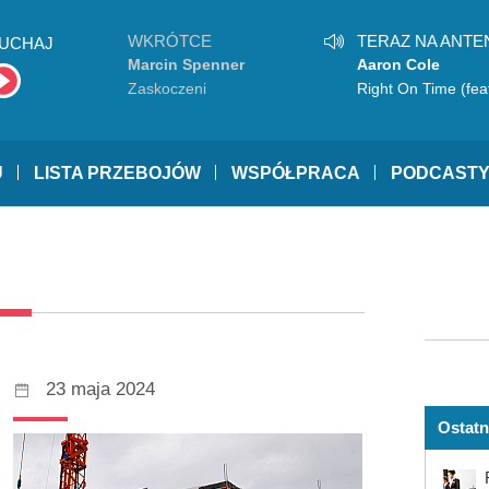
WKRÓTCE
TERAZ NA ANTE
UCHAJ
Marcin Spenner
Aaron Cole
Zaskoczeni
Right On Time (fea
TobyMac)
U
LISTA PRZEBOJÓW
WSPÓŁPRACA
PODCAST
23 maja 2024
Ostatn