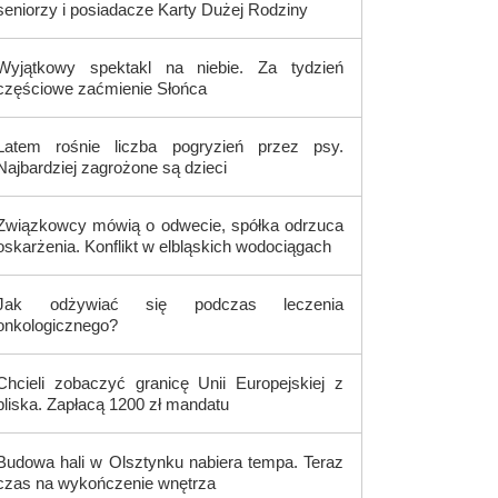
seniorzy i posiadacze Karty Dużej Rodziny
Wyjątkowy spektakl na niebie. Za tydzień
częściowe zaćmienie Słońca
Latem rośnie liczba pogryzień przez psy.
Najbardziej zagrożone są dzieci
Związkowcy mówią o odwecie, spółka odrzuca
oskarżenia. Konflikt w elbląskich wodociągach
Jak odżywiać się podczas leczenia
onkologicznego?
Chcieli zobaczyć granicę Unii Europejskiej z
bliska. Zapłacą 1200 zł mandatu
Budowa hali w Olsztynku nabiera tempa. Teraz
czas na wykończenie wnętrza