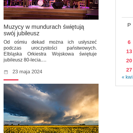
P
Muzycy w mundurach świętują
swój jubileusz
6
Od ośmiu dekad można ich usłyszeć
podczas uroczystości państwowych.
13
Elbląska Orkiestra Wojskowa świętuje
jubileusz 80-lecia.…
20
27
23 maja 2024
« kwi