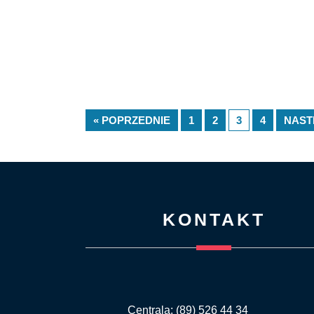
« POPRZEDNIE
1
2
3
4
NAST
KONTAKT
Centrala: (89) 526 44 34