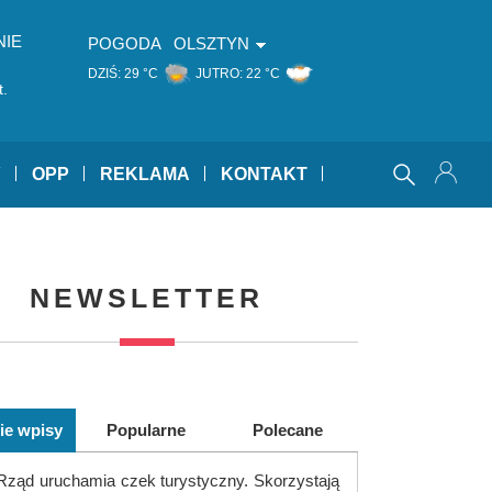
NIE
POGODA
OLSZTYN
DZIŚ:
29 °C
JUTRO:
22 °C
t.
Y
OPP
REKLAMA
KONTAKT
NEWSLETTER
ie wpisy
Popularne
Polecane
Rząd uruchamia czek turystyczny. Skorzystają