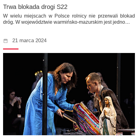
Trwa blokada drogi S22
W wielu miejscach w Polsce rolnicy nie przerwali blokad
dróg. W województwie warmińsko-mazurskim jest jedno…
21 marca 2024