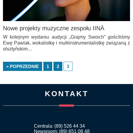
Nowe projekty muzyczne zespołu IINÀ
W kolejnym wydaniu audycji „Grajmy Swoich” gościliśmy
Ewę Pawlak, wokalistkę i multiinstrumentalistkę związaną z
olsztyńskim…
« POPRZEDNIE
1
2
3
KONTAKT
Centrala: (89) 526 44 34
Newsroom: (89) 651 08 48