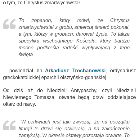
o tym, że Chrystus zmartwychwstał.
To troparion, który mówi, że Chrystus
zmartwychwstał z grobu, śmiercią śmierć pokonał,
a tym, którzy w grobach, darował życie. To także
specyfika wschodniego Kościoła, który bardzo
mocno podkreśla radość wypływającą z tego
święta
– powiedział bp
Arkadiusz Trochanowski
, ordynariusz
greckokatolickiej eparchii olsztyńsko-gdańskiej.
Od dziś aż do Niedzieli Antypaschy, czyli Niedzieli
Niewiernego Tomasza, otwarte będą drzwi oddzielające
ołtarz od nawy.
W cerkwiach jest taki zwyczaj, że na początku
liturgii te drzwi się otwierają, a na zakończenie
zamykają. W okresie oktawy pozostają otwarte. To