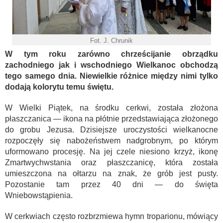
Fot. J. Chrunik
W tym roku zarówno chrześcijanie obrządku
zachodniego jak i wschodniego Wielkanoc obchodzą
tego samego dnia. Niewielkie różnice między nimi tylko
dodają kolorytu temu świętu.
W Wielki Piątek, na środku cerkwi, została złożona
płaszczanica — ikona na płótnie przedstawiająca złożonego
do grobu Jezusa. Dzisiejsze uroczystości wielkanocne
rozpoczęły się nabożeństwem nadgrobnym, po którym
uformowano procesję. Na jej czele niesiono krzyż, ikonę
Zmartwychwstania oraz płaszczanicę, która została
umieszczona na ołtarzu na znak, że grób jest pusty.
Pozostanie tam przez 40 dni — do święta
Wniebowstąpienia.
W cerkwiach często rozbrzmiewa hymn troparionu, mówiący