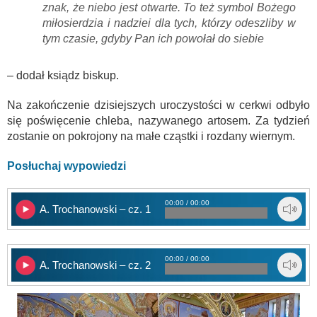
znak, że niebo jest otwarte. To też symbol Bożego
miłosierdzia i nadziei dla tych, którzy odeszliby w
tym czasie, gdyby Pan ich powołał do siebie
– dodał ksiądz biskup.
Na zakończenie dzisiejszych uroczystości w cerkwi odbyło
się poświęcenie chleba, nazywanego artosem. Za tydzień
zostanie on pokrojony na małe cząstki i rozdany wiernym.
Posłuchaj wypowiedzi
00:00 / 00:00
A. Trochanowski – cz. 1
00:00 / 00:00
A. Trochanowski – cz. 2