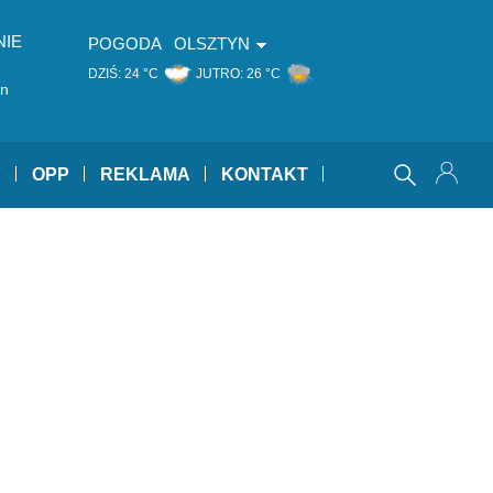
NIE
POGODA
OLSZTYN
DZIŚ:
24 °C
JUTRO:
26 °C
an
Y
OPP
REKLAMA
KONTAKT