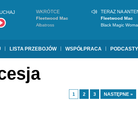
WKRÓTCE
TERAZ NA ANTE
UCHAJ
Fleetwood Mac
Fleetwood Mac
Albatross
Black Magic Wom
U
LISTA PRZEBOJÓW
WSPÓŁPRACA
PODCAST
cesja
1
2
3
NASTĘPNE »