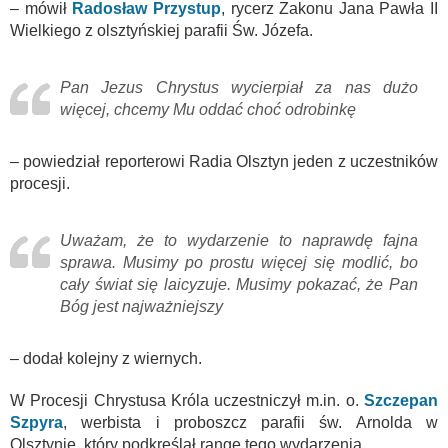
– mówił
Radosław Przystup
, rycerz Zakonu Jana Pawła II
Wielkiego z olsztyńskiej parafii Św. Józefa.
Pan Jezus Chrystus wycierpiał za nas dużo
więcej, chcemy Mu oddać choć odrobinkę
– powiedział reporterowi Radia Olsztyn jeden z uczestników
procesji.
Uważam, że to wydarzenie to naprawdę fajna
sprawa. Musimy po prostu więcej się modlić, bo
cały świat się laicyzuje. Musimy pokazać, że Pan
Bóg jest najważniejszy
– dodał kolejny z wiernych.
W Procesji Chrystusa Króla uczestniczył m.in. o.
Szczepan
Szpyra
, werbista i proboszcz parafii św. Arnolda w
Olsztynie, który podkreślał rangę tego wydarzenia.