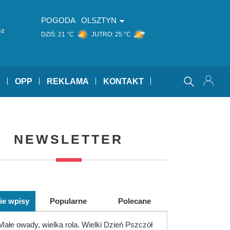
POGODA
OLSZTYN
cz
DZIŚ:
21 °C
JUTRO:
25 °C
Y
OPP
REKLAMA
KONTAKT
NEWSLETTER
ie wpisy
Popularne
Polecane
Małe owady, wielka rola. Wielki Dzień Pszczół