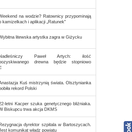
Weekend na wodzie? Ratownicy przypominają
o kamizelkach i aplikacji „Ratunek”
Wybitna litewska artystka zagra w Giżycku
Nadleśniczy Paweł Artych: ilość
pozyskiwanego drewna będzie stopniowo
ć
Anastazja Kuś mistrzynią świata. Olsztynianka
pobiła rekord Polski
22-letni Kacper szuka genetycznego bliźniaka.
W Biskupcu trwa akcja DKMS
Rezygnacja dyrektor szpitala w Bartoszycach.
Jest komunikat władz powiatu