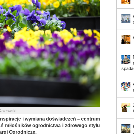
spada
 Kozłowski
 inspiracje i wymiana doświadczeń – centrum
kań miłośników ogrodnictwa i zdrowego stylu
argi Ogrodnicze.