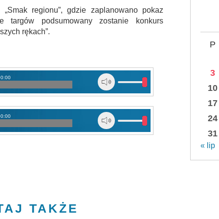
o „Smak regionu”, gdzie zaplanowano pokaz
ie targów podsumowany zostanie konkurs
aszych rękach”.
P
3
00:00
10
17
00:00
24
31
« lip
TAJ TAKŻE