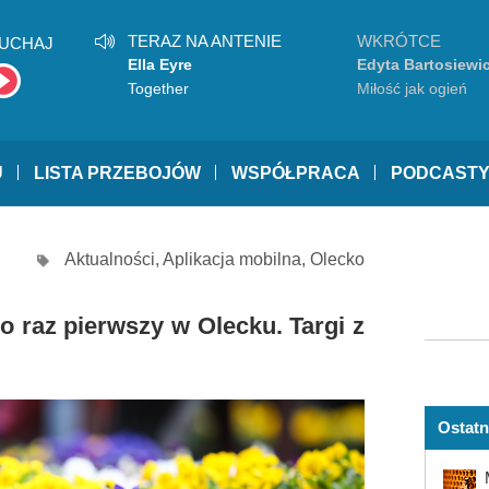
TERAZ NA ANTENIE
WKRÓTCE
UCHAJ
Ella Eyre
Edyta Bartosiewi
Together
Miłość jak ogień
U
LISTA PRZEBOJÓW
WSPÓŁPRACA
PODCAST
Aktualności
,
Aplikacja mobilna
,
Olecko
 raz pierwszy w Olecku. Targi z
Ostatn