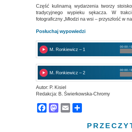
Część kulinarną wydarzenia tworzy stoisk
tradycyjnego wypieku sękacza. W trakc
fotograficzny „Młodzi na wsi – przyszłość w n
Posłuchaj wypowiedzi
00:00 / 
M. Ronkiewicz – 1
00:00 / 
M. Ronkiewicz – 2
Autor: P. Kisiel
Redakcja: B. Świerkowska-Chromy
Facebook
Mastodon
Email
Share
PRZECZY