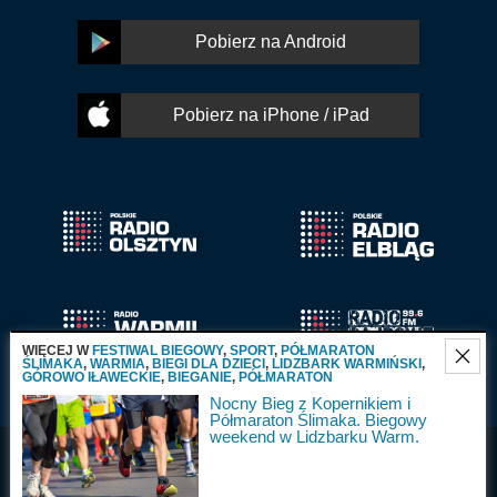
Pobierz na Android
Pobierz na iPhone / iPad
WIĘCEJ W
FESTIWAL BIEGOWY
,
SPORT
,
PÓŁMARATON
ŚLIMAKA
,
WARMIA
,
BIEGI DLA DZIECI
,
LIDZBARK WARMIŃSKI
,
GÓROWO IŁAWECKIE
,
BIEGANIE
,
PÓŁMARATON
Nocny Bieg z Kopernikiem i
Półmaraton Ślimaka. Biegowy
weekend w Lidzbarku Warm.
Radio Olsztyn S.A.
Wszystkie prawa
2025
zastrzeżone