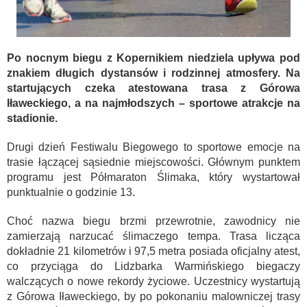
Po nocnym biegu z Kopernikiem niedziela upływa pod
znakiem długich dystansów i rodzinnej atmosfery. Na
startujących czeka atestowana trasa z Górowa
Iławeckiego, a na najmłodszych – sportowe atrakcje na
stadionie.
Drugi dzień Festiwalu Biegowego to sportowe emocje na
trasie łączącej sąsiednie miejscowości. Głównym punktem
programu jest Półmaraton Ślimaka, który wystartował
punktualnie o godzinie 13.
Choć nazwa biegu brzmi przewrotnie, zawodnicy nie
zamierzają narzucać ślimaczego tempa. Trasa licząca
dokładnie 21 kilometrów i 97,5 metra posiada oficjalny atest,
co przyciąga do Lidzbarka Warmińskiego biegaczy
walczących o nowe rekordy życiowe. Uczestnicy wystartują
z Górowa Iławeckiego, by po pokonaniu malowniczej trasy