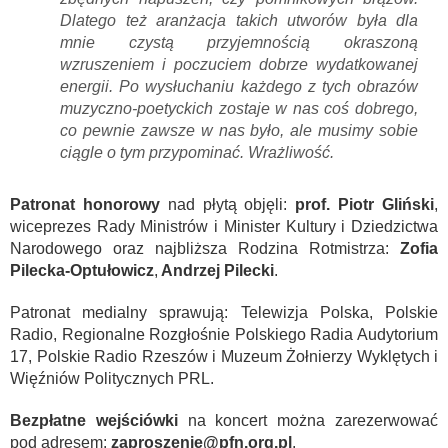
Dlatego też aranżacja takich utworów była dla
mnie czystą przyjemnością okraszoną
wzruszeniem i poczuciem dobrze wydatkowanej
energii. Po wysłuchaniu każdego z tych obrazów
muzyczno-poetyckich zostaje w nas coś dobrego,
co pewnie zawsze w nas było, ale musimy sobie
ciągle o tym przypominać. Wrażliwość.
Patronat honorowy
nad płytą objęli:
prof. Piotr Gliński
,
wiceprezes Rady Ministrów i Minister Kultury i Dziedzictwa
Narodowego oraz najbliższa Rodzina Rotmistrza:
Zofia
Pilecka-Optułowicz
,
Andrzej Pilecki
.
Patronat medialny sprawują: Telewizja Polska, Polskie
Radio, Regionalne Rozgłośnie Polskiego Radia Audytorium
17, Polskie Radio Rzeszów i Muzeum Żołnierzy Wyklętych i
Więźniów Politycznych PRL.
Bezpłatne wejściówki
na koncert można zarezerwować
pod adresem:
zaproszenie@pfn.org.pl
.