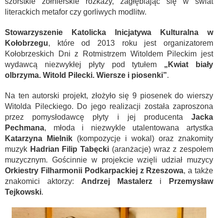
szorstkie żołnierskie rozkazy, zagłębiając się w świat
literackich metafor czy gorliwych modlitw.
Stowarzyszenie Katolicka Inicjatywa Kulturalna w
Kołobrzegu
, które od 2013 roku jest organizatorem
Kołobrzeskich Dni z Rotmistrzem Witoldem Pileckim jest
wydawcą niezwykłej płyty pod tytułem
„Kwiat biały
olbrzyma. Witold Pilecki. Wiersze i piosenki”
.
Na ten autorski projekt, złożyło się 9 piosenek do wierszy
Witolda Pileckiego. Do jego realizacji została zaproszona
przez pomysłodawcę płyty i jej producenta
Jacka
Pechmana
, młoda i niezwykle utalentowana artystka
Katarzyna Mielnik
(kompozycje i wokal) oraz znakomity
muzyk
Hadrian Filip Tabęcki
(aranżacje) wraz z zespołem
muzycznym. Gościnnie w projekcie wzięli udział muzycy
Orkiestry Filharmonii Podkarpackiej z Rzeszowa
, a także
znakomici aktorzy:
Andrzej Mastalerz
i
Przemysław
Tejkowski
.