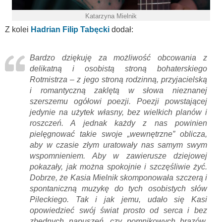
Katarzyna Mielnik
Z kolei
Hadrian Filip Tabęcki
dodał:
Bardzo dziękuję za możliwość obcowania z
delikatną i osobistą stroną bohaterskiego
Rotmistrza – z jego stroną rodzinną, przyjacielską
i romantyczną zaklętą w słowa nieznanej
szerszemu ogółowi poezji. Poezji powstającej
jedynie na użytek własny, bez wielkich planów i
roszczeń. A jednak każdy z nas powinien
pielęgnować takie swoje „wewnętrzne” oblicza,
aby w czasie złym uratowały nas samym swym
wspomnieniem. Aby w zawierusze dziejowej
pokazały, jak można spokojnie i szczęśliwie żyć.
Dobrze, że Kasia Mielnik skomponowała szczerą i
spontaniczną muzykę do tych osobistych słów
Pileckiego. Tak i jak jemu, udało się Kasi
opowiedzieć swój świat prosto od serca i bez
zbędnych napuszeń, czy pomnikowych brązów.