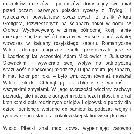
mazurków, marszów i polonezów, dorastający syn miał
przed oczami barwnych polskich rycerzy z „Trylogii” i
walecznych powstańców styczniowych z grafik Artura
Grottgera, rozwieszonych na ścianach pokoi w domu w
Ołońcu. Wychowywany w zimnej północnej Rosji, letnie
miesiące spędzał wśród rodziny w Polsce, choć zakutej
wówczas w kajdany rosyjskiego zaboru. Romantyczne
Wilno, którego magiczne zaułki przemierzali jeszcze
kilkadziesiąt lat wcześniej Adam Mickiewicz z Juliuszem
Słowackim – wywierało swój wpływ na patriotyczną
wrażliwość niepokornej młodzieży. Bujna natura, jej zapach,
klimat, kolor pór roku – było tym, czym również nasiąkał
Witold Pilecki. Chłonął ją jak chłonie się wolność –
wszystkimi zmysłami. W jego twórczości widzimy zachwyt
przyrodą, ale i uczucie gorącej młodzieńczej miłości, niemal
kronikarski opis rodzinnych dziejów i ojcowskie porady dla
dzieci, sentencje wpisane do pamiętnika podczas wojny i
rymowane przesłanie z mokotowskiej stalinowskiej katowni.
Witold Pilecki znał moc słowa, wypełniając zarówno