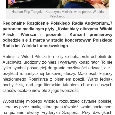
Hadrian Filip Tabęcki i Katarzyna Mielnik, w tle portret Witolda
Pileckiego
Regionalne Rozgłośnie Polskiego Radia Audytorium17
patronem medialnym płyty „Kwiat biały olbrzyma. Witold
Pilecki. Wiersze i piosenki”. Koncert premierowy
odbędzie się 1 marca w studio koncertowym Polskiego
Radia im. Witolda Lutosławskiego.
Rotmistrz Witold Pilecki to nie tylko bohaterski ochotnik do
Auschwitz, urodzony żołnierz i wytrawny konspirator. To nie
tylko symbol posuniętej do granic możliwości odwagi, ale i
przykład romantycznej kresowej duszy. Mało osób kojarzy
niezłomnego Rotmistrza z pisaniem poezji. Warto jednak
pochylić się nad jego literackim talentem, choć do naszych
czasów ocalało niewiele z jego twórczości.
Wyobraźnię młodego Witolda rozbudzało czytanie polskiej
literatury przez matkę, która grała również swoim pociechom
na pianinie utwory Fryderyka Szopena. Przy dźwiękach