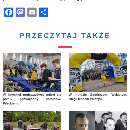
Facebook
Mastodon
Email
Share
PRZECZYTAJ TAKŻE
W iławskiej podstawówce odbył się
W hołdzie Żołnierzom Wyklętym.
piknik poświęcony Witoldowi
Biegi Tropem Wilczym
Pileckiemu