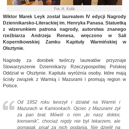
Fot. A. Kulik
Wiktor Marek Leyk został laureatem IV edycji Nagrody
Dziennikarsko-Literackiej im. Henryka Panasa. Statuetką
z wizerunkiem patrona nagrody, autorstwa znanego
rzeźbiarza Andrzeja Renesa, wręczono w Sali
Kopernikowskiej Zamku Kapituły Warmińskiej w
Olsztynie.
Nagrodę za dorobek twórczy laureatów przyznaje
Stowarzyszenie Dziennikarzy Rzeczypospolitej Polskiej
Oddział w Olsztynie. Kapituła wyróżnia osoby, które mają
ścisły związek z Warmią i Mazurami i promują region w
Polsce.
Od 1952 roku tworzył i działał na Warmii i
Mazurach w Kamionkach. Ojciec z Mazurami żył
za pan brat. Mówili o nim „to nasz doktor,
kierownik”, chociaż nigdy nie był lekarzem, ale
pomagał, pisał za nich podania. Nie dzielił na