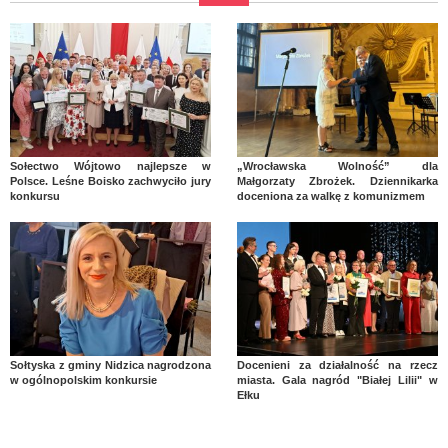
Sołectwo Wójtowo najlepsze w
„Wrocławska Wolność” dla
Polsce. Leśne Boisko zachwyciło jury
Małgorzaty Zbrożek. Dziennikarka
konkursu
doceniona za walkę z komunizmem
Sołtyska z gminy Nidzica nagrodzona
Docenieni za działalność na rzecz
w ogólnopolskim konkursie
miasta. Gala nagród "Białej Lilii" w
Ełku