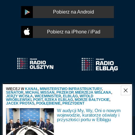
Pobierz na Android
Pobierz na iPhone / iPad
WIĘCEJ W
KANAŁ
,
MINISTERSTWO INFRASTRUKTURY
,
SENATOR
,
MICHAŁ MISSAN
,
PRZEKOP
,
MIERZEJA WIŚLANA
,
JERZY WCISŁA
,
WICEMINISTER
,
ELBLĄG
,
WITOLD
WRÓBLEWSKI
,
PORT
,
RZEKA ELBLĄG
,
MORZE BAŁTYCKIE
,
JACEK PROTAS
,
POGŁĘBIENIE
,
PREZYDENT
W audycji My, Wy, Oni o nowym
wojewodzie, kuratorze oświaty i
przyszłości portu w Elblągu
Radio Olsztyn S.A.
Wszystkie prawa
2025
zastrzeżone