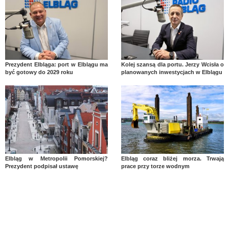
Prezydent Elbląga: port w Elblągu ma
Kolej szansą dla portu. Jerzy Wcisła o
być gotowy do 2029 roku
planowanych inwestycjach w Elblągu
Elbląg w Metropolii Pomorskiej?
Elbląg coraz bliżej morza. Trwają
Prezydent podpisał ustawę
prace przy torze wodnym