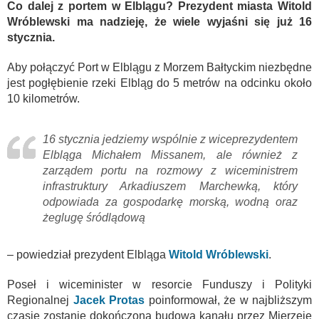
Co dalej z portem w Elblągu? Prezydent miasta Witold
Wróblewski ma nadzieję, że wiele wyjaśni się już 16
stycznia.
Aby połączyć Port w Elblągu z Morzem Bałtyckim niezbędne
jest pogłębienie rzeki Elbląg do 5 metrów na odcinku około
10 kilometrów.
16 stycznia jedziemy wspólnie z wiceprezydentem
Elbląga Michałem Missanem, ale również z
zarządem portu na rozmowy z wiceministrem
infrastruktury Arkadiuszem Marchewką, który
odpowiada za gospodarkę morską, wodną oraz
żeglugę śródlądową
– powiedział prezydent Elbląga
Witold Wróblewski
.
Poseł i wiceminister w resorcie Funduszy i Polityki
Regionalnej
Jacek Protas
poinformował, że w najbliższym
czasie zostanie dokończona budowa kanału przez Mierzeję