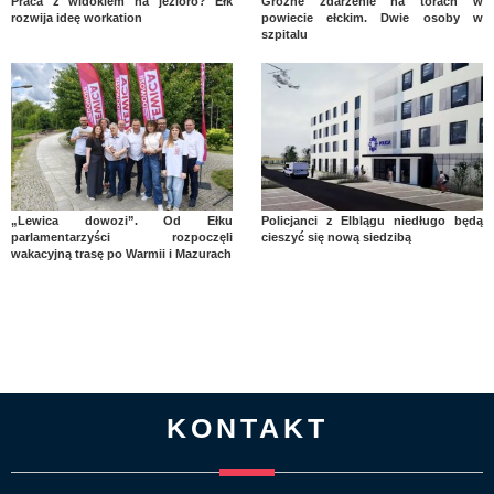
Praca z widokiem na jezioro? Ełk
Groźne zdarzenie na torach w
rozwija ideę workation
powiecie ełckim. Dwie osoby w
szpitalu
„Lewica dowozi”. Od Ełku
Policjanci z Elblągu niedługo będą
parlamentarzyści rozpoczęli
cieszyć się nową siedzibą
wakacyjną trasę po Warmii i Mazurach
KONTAKT