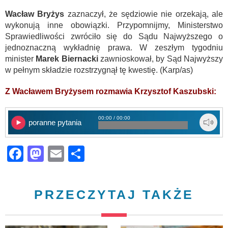
Wacław Bryżys
zaznaczył, że sędziowie nie orzekają, ale
wykonują inne obowiązki. Przypomnijmy, Ministerstwo
Sprawiedliwości zwróciło się do Sądu Najwyższego o
jednoznaczną wykładnię prawa. W zeszłym tygodniu
minister
Marek Biernacki
zawnioskował, by Sąd Najwyższy
w pełnym składzie rozstrzygnął tę kwestię. (Karp/as)
Z Wacławem Bryżysem rozmawia Krzysztof Kaszubski:
00:00 / 00:00
poranne pytania
Facebook
Mastodon
Email
Share
PRZECZYTAJ TAKŻE