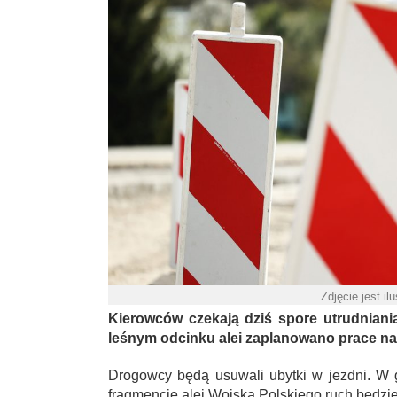
Zdjęcie jest il
Kierowców czekają dziś spore utrudniania
leśnym odcinku alei zaplanowano prace n
Drogowcy będą usuwali ubytki w jezdni. W
fragmencie alei Wojska Polskiego ruch będzi