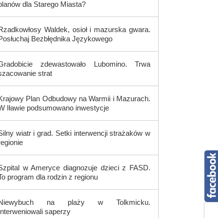
planów dla Starego Miasta?
Rzadkowłosy Waldek, osioł i mazurska gwara.
Posłuchaj Bezbłędnika Językowego
Gradobicie zdewastowało Lubomino. Trwa
szacowanie strat
Krajowy Plan Odbudowy na Warmii i Mazurach.
W Iławie podsumowano inwestycje
Silny wiatr i grad. Setki interwencji strażaków w
regionie
Szpital w Ameryce diagnozuje dzieci z FASD.
To program dla rodzin z regionu
Niewybuch na plaży w Tolkmicku.
Interweniowali saperzy