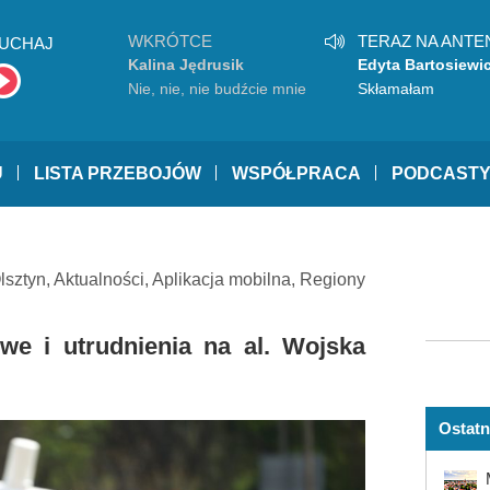
WKRÓTCE
TERAZ NA ANTE
UCHAJ
Kalina Jędrusik
Edyta Bartosiewi
Nie, nie, nie budźcie mnie
Skłamałam
U
LISTA PRZEBOJÓW
WSPÓŁPRACA
PODCAST
lsztyn
,
Aktualności
,
Aplikacja mobilna
,
Regiony
e i utrudnienia na al. Wojska
Ostatn