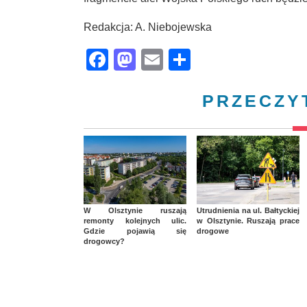
Redakcja: A. Niebojewska
Facebook
Mastodon
Email
Share
PRZECZY
W Olsztynie ruszają
Utrudnienia na ul. Bałtyckiej
remonty kolejnych ulic.
w Olsztynie. Ruszają prace
Gdzie pojawią się
drogowe
drogowcy?