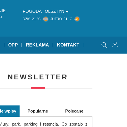
NIE
POGODA
OLSZTYN
cz
DZIŚ:
21 °C
JUTRO:
21 °C
Y
OPP
REKLAMA
KONTAKT
NEWSLETTER
ie wpisy
Popularne
Polecane
Mury, park, parking i retencja. Co zostało z