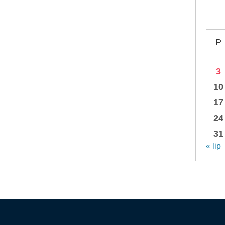
P
3
10
17
24
31
« lip