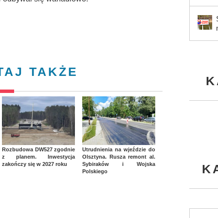
TAJ TAKŻE
K
Rozbudowa DW527 zgodnie
Utrudnienia na wjeździe do
z planem. Inwestycja
Olsztyna. Rusza remont al.
zakończy się w 2027 roku
Sybiraków i Wojska
K
Polskiego