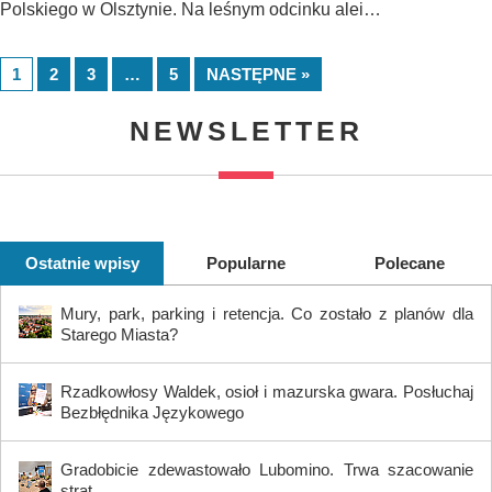
Polskiego w Olsztynie. Na leśnym odcinku alei…
1
2
3
…
5
NASTĘPNE »
NEWSLETTER
Ostatnie wpisy
Popularne
Polecane
Mury, park, parking i retencja. Co zostało z planów dla
Starego Miasta?
Rzadkowłosy Waldek, osioł i mazurska gwara. Posłuchaj
Bezbłędnika Językowego
Gradobicie zdewastowało Lubomino. Trwa szacowanie
strat