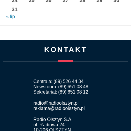
24
25
26
27
28
29
30
31
« lip
KONTAKT
Centrala: (89) 526 44 34
Newsroom: (89) 651 08 48
Sekretariat: (89) 651 08 12
radio@radioolsztyn.pl
reklama@radioolsztyn.pl
Radio Olsztyn S.A.
ul. Radiowa 24
10-206 OLSZTYN