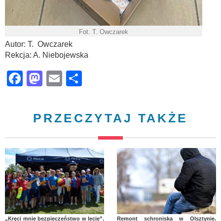
Fot. T. Owczarek
Autor: T. Owczarek
Rekcja: A. Niebojewska
Facebook
Mastodon
Email
Share
PRZECZYTAJ TAKŻE
„Kręci mnie bezpieczeństwo w lecie”.
Remont schroniska w Olsztynie.