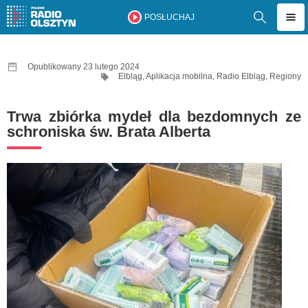
POSŁUCHAJ
Opublikowany 23 lutego 2024
Elbląg
,
Aplikacja mobilna
,
Radio Elbląg
,
Regiony
Trwa zbiórka mydeł dla bezdomnych ze
schroniska św. Brata Alberta