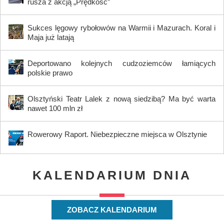
rusza z akcją „Prędkość”
Sukces lęgowy rybołowów na Warmii i Mazurach. Koral i
Maja już latają
Deportowano kolejnych cudzoziemców łamiących
polskie prawo
Olsztyński Teatr Lalek z nową siedzibą? Ma być warta
nawet 100 mln zł
Rowerowy Raport. Niebezpieczne miejsca w Olsztynie
KALENDARIUM DNIA
ZOBACZ KALENDARIUM