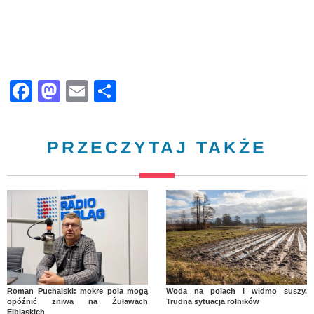
Facebook
Mastodon
Email
Share
PRZECZYTAJ TAKŻE
Roman Puchalski: mokre pola mogą
Woda na polach i widmo suszy.
opóźnić żniwa na Żuławach
Trudna sytuacja rolników
Elbląskich