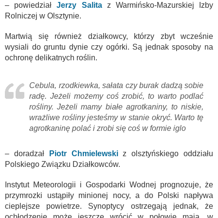
– powiedział
Jerzy Salita
z Warmińsko-Mazurskiej Izby
Rolniczej w Olsztynie.
Martwią się również działkowcy, którzy zbyt wcześnie
wysiali do gruntu dynie czy ogórki. Są jednak sposoby na
ochronę delikatnych roślin.
Cebula, rzodkiewka, sałata czy burak dadzą sobie
radę. Jeżeli możemy coś zrobić, to warto podlać
rośliny. Jeżeli mamy białe agrotkaniny, to niskie,
wrażliwe rośliny jesteśmy w stanie okryć. Warto tę
agrotkaninę polać i zrobi się coś w formie iglo
– doradzał
Piotr Chmielewski
z olsztyńskiego oddziału
Polskiego Związku Działkowców.
Instytut Meteorologii i Gospodarki Wodnej prognozuje, że
przymrozki ustąpiły minionej nocy, a do Polski napływa
cieplejsze powietrze. Synoptycy ostrzegają jednak, że
ochłodzenie może jeszcze wrócić w połowie maja, w